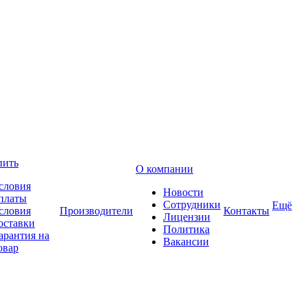
пить
О компании
словия
Новости
платы
Сотрудники
Ещё
словия
Производители
Контакты
Лицензии
оставки
Политика
арантия на
Вакансии
овар