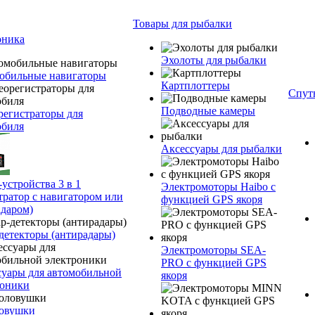
Товары для рыбалки
оника
Эхолоты для рыбалки
обильные навигаторы
Картплоттеры
Спут
Подводные камеры
регистраторы для
обиля
Аксессуары для рыбалки
устройства 3 в 1
Электромоторы Haibo с
тратор с навигатором или
функцией GPS якоря
адаром)
детекторы (антирадары)
Электромоторы SEA-
PRO с функцией GPS
суары для автомобильной
якоря
роники
овушки