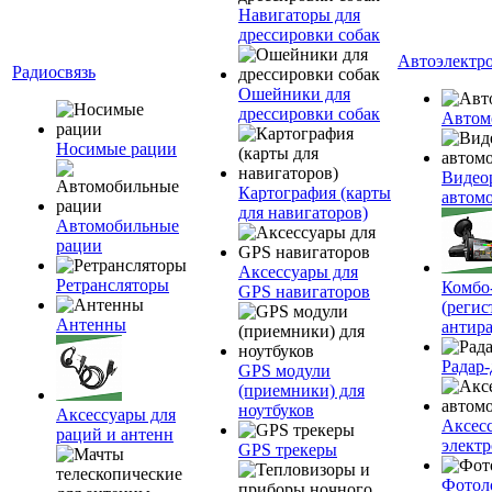
Навигаторы для
дрессировки собак
Автоэлектр
Радиосвязь
Ошейники для
дрессировки собак
Автом
Носимые рации
Видео
Картография (карты
автом
для навигаторов)
Автомобильные
рации
Аксессуары для
Ретрансляторы
Комбо-
GPS навигаторов
(регис
Антенны
антир
Радар-
GPS модули
(приемники) для
ноутбуков
Аксессуары для
Аксес
раций и антенн
элект
GPS трекеры
Фотол