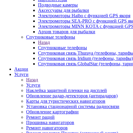
Подводные камеры
Аксессуары для рыбалки
Электромоторы Haibo с функцией GPS якоря
Электромоторы SEA-PRO с функцией GPS як
Электромоторы MINN KOTA с функцией GPS
Архив товаров для рыбалки
Спутниковые телефоны
Назад
Спутниковые телефоны
Спутниковая связь Thuraya (телефоны, тарифы
Спутниковая связь Iridium (телефоны, тарифы)
Спутниковая связь GlobalStar (телефоны, тар
Акции
Услуги
Назад
Услуги
Наклейка защитной пленки на дисплей
Обновление радар-детекторов (антирадаров)
Карты для туристических навигаторов
Установка стационарной системы радиосвязи
Обновление картографии
Ремонт раций
Прошивка навигаторов
Ремонт навигаторов