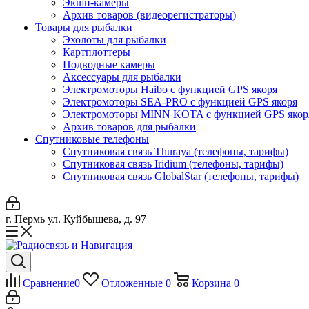
Экшн-камеры
Архив товаров (видеорегистраторы)
Товары для рыбалки
Эхолоты для рыбалки
Картплоттеры
Подводные камеры
Аксессуары для рыбалки
Электромоторы Haibo с функцией GPS якоря
Электромоторы SEA-PRO с функцией GPS якоря
Электромоторы MINN KOTA с функцией GPS якор
Архив товаров для рыбалки
Спутниковые телефоны
Спутниковая связь Thuraya (телефоны, тарифы)
Спутниковая связь Iridium (телефоны, тарифы)
Спутниковая связь GlobalStar (телефоны, тарифы)
г. Пермь ул. Куйбышева, д. 97
Сравнение
0
Отложенные
0
Корзина
0