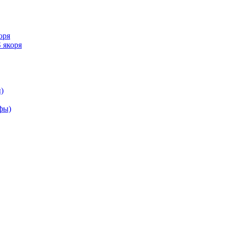
оря
 якоря
)
ифы)