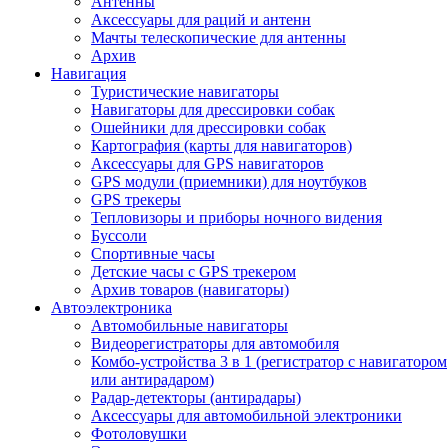
Антенны
Аксессуары для раций и антенн
Мачты телескопические для антенны
Архив
Навигация
Туристические навигаторы
Навигаторы для дрессировки собак
Ошейники для дрессировки собак
Картография (карты для навигаторов)
Аксессуары для GPS навигаторов
GPS модули (приемники) для ноутбуков
GPS трекеры
Тепловизоры и приборы ночного видения
Буссоли
Спортивные часы
Детские часы с GPS трекером
Архив товаров (навигаторы)
Автоэлектроника
Автомобильные навигаторы
Видеорегистраторы для автомобиля
Комбо-устройства 3 в 1 (регистратор с навигатором
или антирадаром)
Радар-детекторы (антирадары)
Аксессуары для автомобильной электроники
Фотоловушки