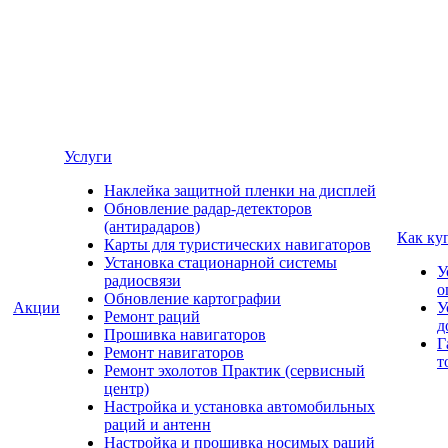
Услуги
Наклейка защитной пленки на дисплей
Обновление радар-детекторов
(антирадаров)
Как ку
Карты для туристических навигаторов
Установка стационарной системы
У
радиосвязи
о
Обновление картографии
Акции
У
Ремонт раций
д
Прошивка навигаторов
Г
Ремонт навигаторов
т
Ремонт эхолотов Практик (сервисный
центр)
Настройка и установка автомобильных
раций и антенн
Настройка и прошивка носимых раций