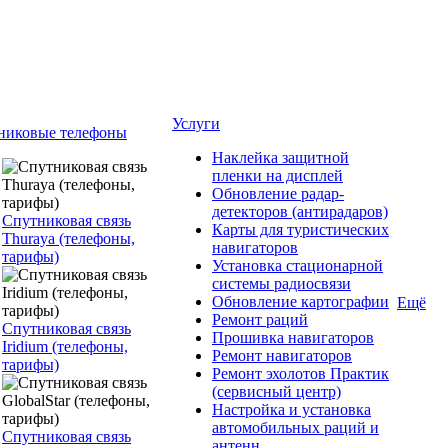
Услуги
никовые телефоны
Наклейка защитной
пленки на дисплей
Обновление радар-
детекторов (антирадаров)
Спутниковая связь
Карты для туристических
Thuraya (телефоны,
навигаторов
тарифы)
Установка стационарной
системы радиосвязи
Обновление картографии
Ещё
Ремонт раций
Спутниковая связь
Прошивка навигаторов
Iridium (телефоны,
Ремонт навигаторов
тарифы)
Ремонт эхолотов Практик
(сервисный центр)
Настройка и установка
автомобильных раций и
Спутниковая связь
антенн