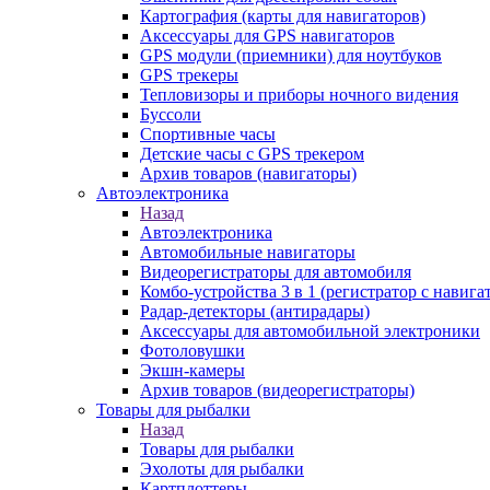
Картография (карты для навигаторов)
Аксессуары для GPS навигаторов
GPS модули (приемники) для ноутбуков
GPS трекеры
Тепловизоры и приборы ночного видения
Буссоли
Спортивные часы
Детские часы с GPS трекером
Архив товаров (навигаторы)
Автоэлектроника
Назад
Автоэлектроника
Автомобильные навигаторы
Видеорегистраторы для автомобиля
Комбо-устройства 3 в 1 (регистратор с навиг
Радар-детекторы (антирадары)
Аксессуары для автомобильной электроники
Фотоловушки
Экшн-камеры
Архив товаров (видеорегистраторы)
Товары для рыбалки
Назад
Товары для рыбалки
Эхолоты для рыбалки
Картплоттеры