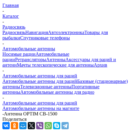
Главная
-
Каталог
-
Радиосвязь
Радиосвязь
Навигация
Автоэлектроника
Товары для
рыбалки
Спутниковые телефоны
-
Автомобильные антенны
Носимые рации
Автомобильные
рации
Ретрансляторы
Антенны
Аксессуары для раций и
антенн
Мачты телескопические для антенны
Архив
-
Автомобильные антенны для раций
Автомобильные антенны для раций
Базовые (стационарные)
антенны
Телевизионные антенны
Портативные
антенны
Автомобильные антенны для радио
-
Автомобильные антенны для раций
Автомобильные антенны на магните
-
Антенна OPTIM CB-1500
Поделиться