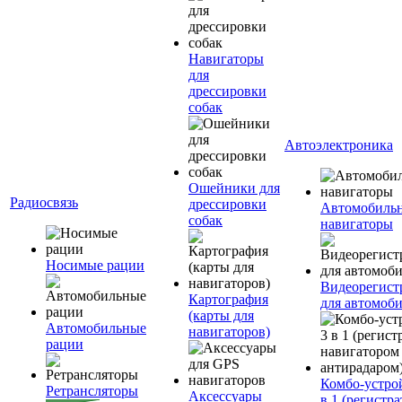
Навигаторы
для
дрессировки
собак
Автоэлектроника
Ошейники для
Радиосвязь
дрессировки
Автомобиль
собак
навигаторы
Носимые рации
Видеорегист
Картография
для автомоб
(карты для
Автомобильные
навигаторов)
рации
Комбо-устро
Ретрансляторы
Аксессуары
в 1 (регистра