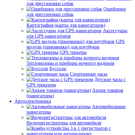
для дрессировки собак
Ошейники
для дрессировки собак
Картография (карты для навигаторов)
Аксессуары
для GPS навигаторов
GPS
модули (приемники) для ноутбуков
GPS трекеры
Тепловизоры и приборы ночного видения
Буссоли
Спортивные часы
Детские часы с
GPS трекером
Архив товаров
(навигаторы)
Автоэлектроника
Автомобильные
навигаторы
Видеорегистраторы для автомобиля