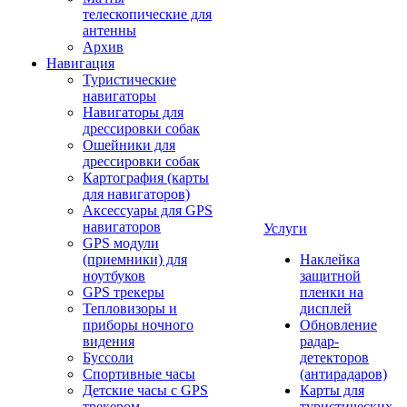
телескопические для
антенны
Архив
Навигация
Туристические
навигаторы
Навигаторы для
дрессировки собак
Ошейники для
дрессировки собак
Картография (карты
для навигаторов)
Аксессуары для GPS
навигаторов
Услуги
GPS модули
(приемники) для
Наклейка
ноутбуков
защитной
GPS трекеры
пленки на
Тепловизоры и
дисплей
приборы ночного
Обновление
видения
радар-
Буссоли
детекторов
Спортивные часы
(антирадаров)
Детские часы с GPS
Карты для
трекером
туристических