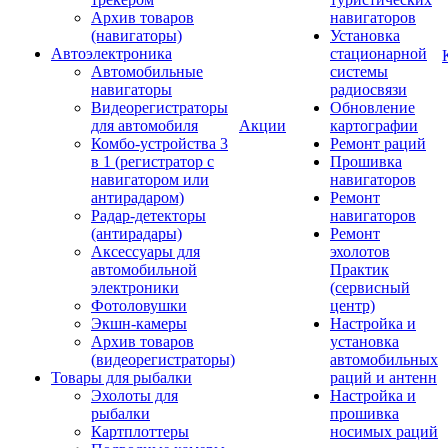
Архив товаров
навигаторов
(навигаторы)
Установка
Автоэлектроника
стационарной
Автомобильные
системы
навигаторы
радиосвязи
Видеорегистраторы
Обновление
для автомобиля
Акции
картографии
Комбо-устройства 3
Ремонт раций
в 1 (регистратор с
Прошивка
навигатором или
навигаторов
антирадаром)
Ремонт
Радар-детекторы
навигаторов
(антирадары)
Ремонт
Аксессуары для
эхолотов
автомобильной
Практик
электроники
(сервисный
Фотоловушки
центр)
Экшн-камеры
Настройка и
Архив товаров
установка
(видеорегистраторы)
автомобильных
Товары для рыбалки
раций и антенн
Эхолоты для
Настройка и
рыбалки
прошивка
Картплоттеры
носимых раций