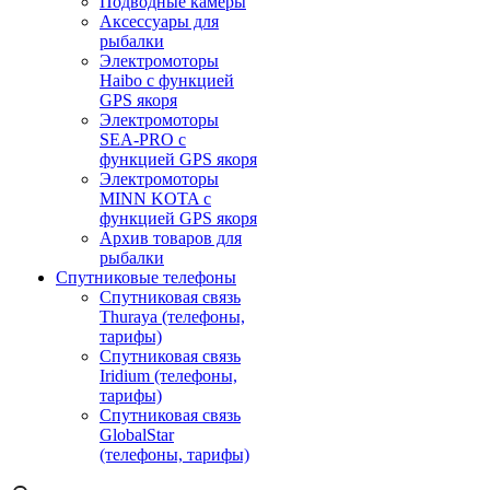
Подводные камеры
Аксессуары для
рыбалки
Электромоторы
Haibo с функцией
GPS якоря
Электромоторы
SEA-PRO с
функцией GPS якоря
Электромоторы
MINN KOTA с
функцией GPS якоря
Архив товаров для
рыбалки
Спутниковые телефоны
Спутниковая связь
Thuraya (телефоны,
тарифы)
Спутниковая связь
Iridium (телефоны,
тарифы)
Спутниковая связь
GlobalStar
(телефоны, тарифы)