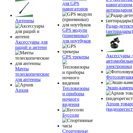
для GPS
навигатором
навигаторов
антирадаром
Антенны
Радар-детек
GPS модули
(антирадары)
(приемники)
для ноутбуков
Аксессуары для
раций и антенн
Аксессуары 
GPS трекеры
автомобильн
электроники
Мачты
телескопические
Фотоловушк
для антенны
Экшн-камер
Тепловизоры
Архив
и приборы
ночного
Архив товар
видения
(видеорегист
Буссоли
Спортивные