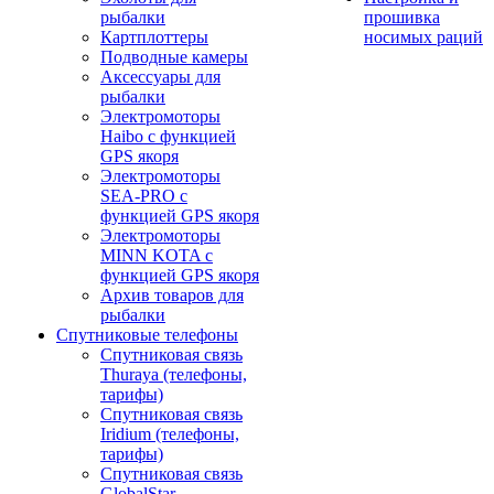
рыбалки
прошивка
Картплоттеры
носимых раций
Подводные камеры
Аксессуары для
рыбалки
Электромоторы
Haibo с функцией
GPS якоря
Электромоторы
SEA-PRO с
функцией GPS якоря
Электромоторы
MINN KOTA с
функцией GPS якоря
Архив товаров для
рыбалки
Спутниковые телефоны
Спутниковая связь
Thuraya (телефоны,
тарифы)
Спутниковая связь
Iridium (телефоны,
тарифы)
Спутниковая связь
GlobalStar