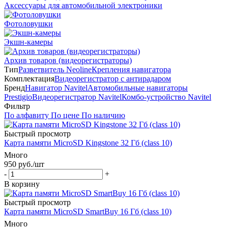
Аксессуары для автомобильной электроники
Фотоловушки
Экшн-камеры
Архив товаров (видеорегистраторы)
Тип
Разветвитель Neoline
Крепления навигатора
Комплектация
Видеорегистратор с антирадаром
Бренд
Навигатор Navitel
Автомобильные навигаторы
Prestigio
Видеорегистратор Navitel
Комбо-устройство Navitel
Фильтр
По алфавиту
По цене
По наличию
Быстрый просмотр
Карта памяти MicroSD Kingstone 32 Гб (class 10)
Много
950
руб.
/шт
-
+
В корзину
Быстрый просмотр
Карта памяти MicroSD SmartBuy 16 Гб (class 10)
Много