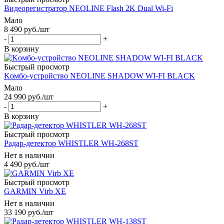
Видеорегистратор NEOLINE Flash 2K Dual Wi-Fi
Мало
8 490
руб.
/шт
-
+
В корзину
Быстрый просмотр
Kомбо-устройство NEOLINE SHADOW WI-FI BLACK
Мало
24 990
руб.
/шт
-
+
В корзину
Быстрый просмотр
Радар-детектор WHISTLER WH-268ST
Нет в наличии
4 490
руб.
/шт
Быстрый просмотр
GARMIN Virb XE
Нет в наличии
33 190
руб.
/шт