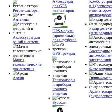
Аксессуары
Комбо-устро
для GPS
в 1 (регистра
Ретрансляторы
навигаторов
навигатором
антирадаром
Антенны
Радар-детек
GPS модули
(антирадары)
(приемники)
Аксессуары для
для ноутбуков
раций и антенн
Аксессуары 
GPS трекеры
автомобильн
Мачты
электроники
телескопические
для антенны
Фотоловушк
Архив
Экшн-камер
Тепловизоры
и приборы
ночного
Архив товар
видения
(видеорегист
Буссоли