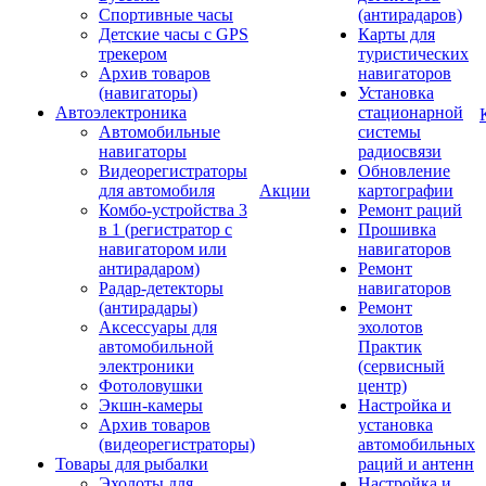
Спортивные часы
(антирадаров)
Детские часы с GPS
Карты для
трекером
туристических
Архив товаров
навигаторов
(навигаторы)
Установка
Автоэлектроника
стационарной
Автомобильные
системы
навигаторы
радиосвязи
Видеорегистраторы
Обновление
для автомобиля
Акции
картографии
Комбо-устройства 3
Ремонт раций
в 1 (регистратор с
Прошивка
навигатором или
навигаторов
антирадаром)
Ремонт
Радар-детекторы
навигаторов
(антирадары)
Ремонт
Аксессуары для
эхолотов
автомобильной
Практик
электроники
(сервисный
Фотоловушки
центр)
Экшн-камеры
Настройка и
Архив товаров
установка
(видеорегистраторы)
автомобильных
Товары для рыбалки
раций и антенн
Эхолоты для
Настройка и