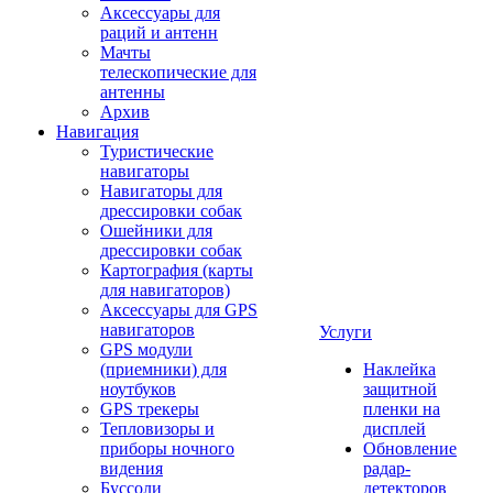
Аксессуары для
раций и антенн
Мачты
телескопические для
антенны
Архив
Навигация
Туристические
навигаторы
Навигаторы для
дрессировки собак
Ошейники для
дрессировки собак
Картография (карты
для навигаторов)
Аксессуары для GPS
навигаторов
Услуги
GPS модули
(приемники) для
Наклейка
ноутбуков
защитной
GPS трекеры
пленки на
Тепловизоры и
дисплей
приборы ночного
Обновление
видения
радар-
Буссоли
детекторов