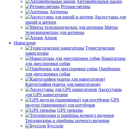
Автомобильные рации
Ретрансляторы
Антенны
Аксессуары для
раций и антенн
Мачты
телескопические для антенны
Архив
Навигация
Туристические
навигаторы
Навигаторы
для дрессировки собак
Ошейники
для дрессировки собак
Картография (карты для навигаторов)
Аксессуары
для GPS навигаторов
GPS
модули (приемники) для ноутбуков
GPS трекеры
Тепловизоры и приборы ночного видения
Буссоли