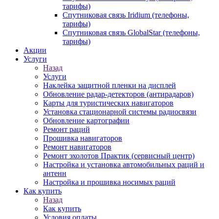
тарифы)
Спутниковая связь Iridium (телефоны,
тарифы)
Спутниковая связь GlobalStar (телефоны,
тарифы)
Акции
Услуги
Назад
Услуги
Наклейка защитной пленки на дисплей
Обновление радар-детекторов (антирадаров)
Карты для туристических навигаторов
Установка стационарной системы радиосвязи
Обновление картографии
Ремонт раций
Прошивка навигаторов
Ремонт навигаторов
Ремонт эхолотов Практик (сервисный центр)
Настройка и установка автомобильных раций и
антенн
Настройка и прошивка носимых раций
Как купить
Назад
Как купить
Условия оплаты