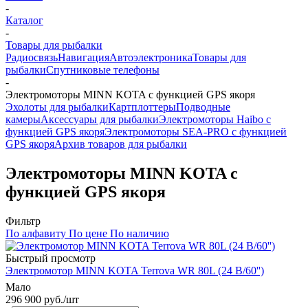
-
Каталог
-
Товары для рыбалки
Радиосвязь
Навигация
Автоэлектроника
Товары для
рыбалки
Спутниковые телефоны
-
Электромоторы MINN KOTA с функцией GPS якоря
Эхолоты для рыбалки
Картплоттеры
Подводные
камеры
Аксессуары для рыбалки
Электромоторы Haibo с
функцией GPS якоря
Электромоторы SEA-PRO с функцией
GPS якоря
Архив товаров для рыбалки
Электромоторы MINN KOTA с
функцией GPS якоря
Фильтр
По алфавиту
По цене
По наличию
Быстрый просмотр
Электромотор MINN KOTA Terrova WR 80L (24 В/60'')
Мало
296 900
руб.
/шт