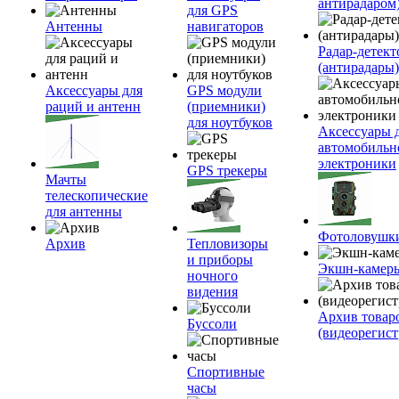
антирадаром
для GPS
Антенны
навигаторов
Радар-детек
(антирадары)
Аксессуары для
GPS модули
раций и антенн
(приемники)
для ноутбуков
Аксессуары 
автомобильн
электроники
GPS трекеры
Мачты
телескопические
для антенны
Фотоловушк
Архив
Тепловизоры
и приборы
Экшн-камер
ночного
видения
Архив товар
Буссоли
(видеорегист
Спортивные
часы