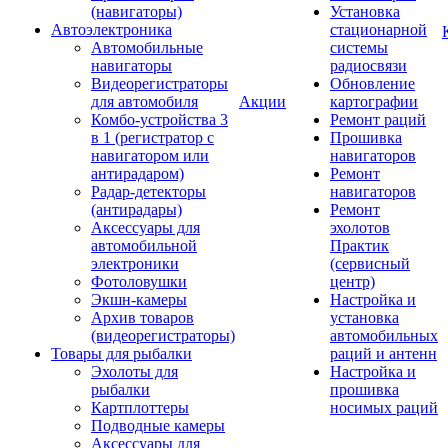
(навигаторы)
Установка
Автоэлектроника
стационарной
Автомобильные
системы
навигаторы
радиосвязи
Видеорегистраторы
Обновление
для автомобиля
Акции
картографии
Комбо-устройства 3
Ремонт раций
в 1 (регистратор с
Прошивка
навигатором или
навигаторов
антирадаром)
Ремонт
Радар-детекторы
навигаторов
(антирадары)
Ремонт
Аксессуары для
эхолотов
автомобильной
Практик
электроники
(сервисный
Фотоловушки
центр)
Экшн-камеры
Настройка и
Архив товаров
установка
(видеорегистраторы)
автомобильных
Товары для рыбалки
раций и антенн
Эхолоты для
Настройка и
рыбалки
прошивка
Картплоттеры
носимых раций
Подводные камеры
Аксессуары для