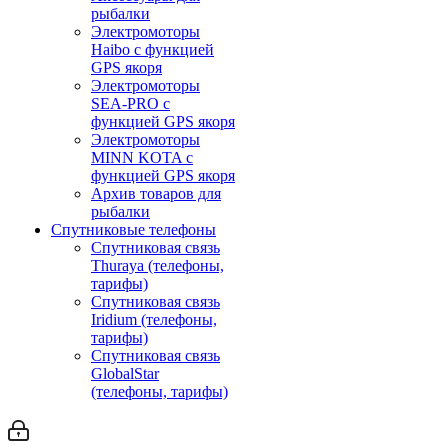
рыбалки
Электромоторы
Haibo с функцией
GPS якоря
Электромоторы
SEA-PRO с
функцией GPS якоря
Электромоторы
MINN KOTA с
функцией GPS якоря
Архив товаров для
рыбалки
Спутниковые телефоны
Спутниковая связь
Thuraya (телефоны,
тарифы)
Спутниковая связь
Iridium (телефоны,
тарифы)
Спутниковая связь
GlobalStar
(телефоны, тарифы)