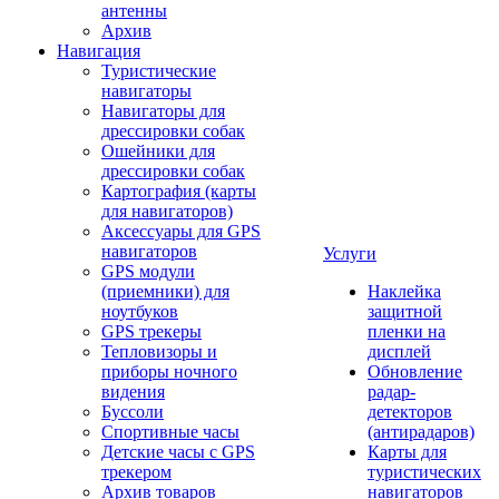
антенны
Архив
Навигация
Туристические
навигаторы
Навигаторы для
дрессировки собак
Ошейники для
дрессировки собак
Картография (карты
для навигаторов)
Аксессуары для GPS
навигаторов
Услуги
GPS модули
(приемники) для
Наклейка
ноутбуков
защитной
GPS трекеры
пленки на
Тепловизоры и
дисплей
приборы ночного
Обновление
видения
радар-
Буссоли
детекторов
Спортивные часы
(антирадаров)
Детские часы с GPS
Карты для
трекером
туристических
Архив товаров
навигаторов