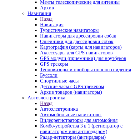
Мачты телескопические для антенны
Архив
Навигация
Назад
Навигация
Туристические навигаторы
Навигаторы для дрессировки собак
Ошейники для дрессировки собак
Картография (карты для навигаторов)
Аксессуары для GPS навигаторов
GPS модули (приемники) для ноутбуков
GPS трекеры
Тепловизоры и приборы ночного видения
Буссоли
Спортивные часы
Детские часы с GPS трекером
Архив товаров (навигаторы)
Автоэлектроника
Назад
Автоэлектроника
Автомобильные навигаторы
Видеорегистраторы для автомобиля
Комбо-устройства 3 в 1 (регистратор с
навигатором или антирадаром)
Радар-детекторы (антирадары)