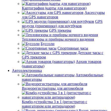
Картография (карты для навигаторов)
Аксессуары
для GPS навигаторов
GPS
модули (приемники) для ноутбуков
GPS трекеры
Тепловизоры и приборы ночного видения
Буссоли
Спортивные часы
Детские часы с
GPS трекером
Архив товаров
(навигаторы)
Автоэлектроника
Автомобильные
навигаторы
Видеорегистраторы для автомобиля
Комбо-устройства 3 в 1 (регистратор с
навигатором или антирадаром)
Радар-детекторы