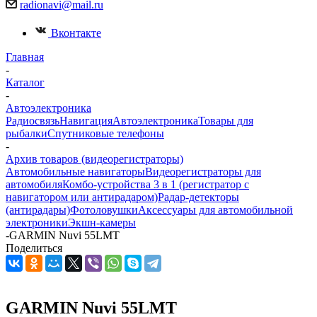
radionavi@mail.ru
Вконтакте
Главная
-
Каталог
-
Автоэлектроника
Радиосвязь
Навигация
Автоэлектроника
Товары для
рыбалки
Спутниковые телефоны
-
Архив товаров (видеорегистраторы)
Автомобильные навигаторы
Видеорегистраторы для
автомобиля
Комбо-устройства 3 в 1 (регистратор с
навигатором или антирадаром)
Радар-детекторы
(антирадары)
Фотоловушки
Аксессуары для автомобильной
электроники
Экшн-камеры
-
GARMIN Nuvi 55LMT
Поделиться
GARMIN Nuvi 55LMT