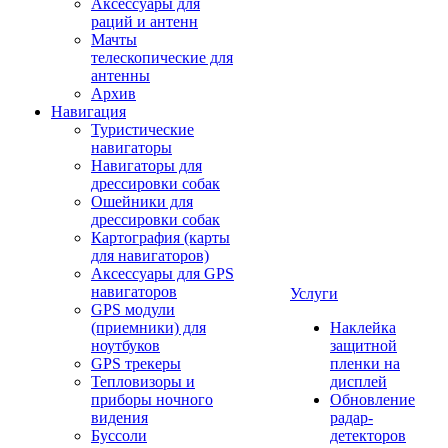
Аксессуары для
раций и антенн
Мачты
телескопические для
антенны
Архив
Навигация
Туристические
навигаторы
Навигаторы для
дрессировки собак
Ошейники для
дрессировки собак
Картография (карты
для навигаторов)
Аксессуары для GPS
навигаторов
Услуги
GPS модули
(приемники) для
Наклейка
ноутбуков
защитной
GPS трекеры
пленки на
Тепловизоры и
дисплей
приборы ночного
Обновление
видения
радар-
Буссоли
детекторов