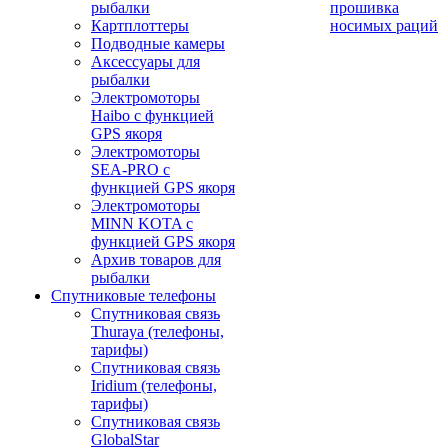
рыбалки
прошивка
Картплоттеры
носимых раций
Подводные камеры
Аксессуары для
рыбалки
Электромоторы
Haibo с функцией
GPS якоря
Электромоторы
SEA-PRO с
функцией GPS якоря
Электромоторы
MINN KOTA с
функцией GPS якоря
Архив товаров для
рыбалки
Спутниковые телефоны
Спутниковая связь
Thuraya (телефоны,
тарифы)
Спутниковая связь
Iridium (телефоны,
тарифы)
Спутниковая связь
GlobalStar