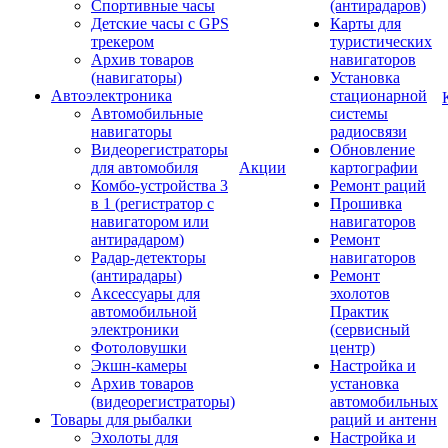
Спортивные часы
(антирадаров)
Детские часы с GPS
Карты для
трекером
туристических
Архив товаров
навигаторов
(навигаторы)
Установка
Автоэлектроника
стационарной
Автомобильные
системы
навигаторы
радиосвязи
Видеорегистраторы
Обновление
для автомобиля
Акции
картографии
Комбо-устройства 3
Ремонт раций
в 1 (регистратор с
Прошивка
навигатором или
навигаторов
антирадаром)
Ремонт
Радар-детекторы
навигаторов
(антирадары)
Ремонт
Аксессуары для
эхолотов
автомобильной
Практик
электроники
(сервисный
Фотоловушки
центр)
Экшн-камеры
Настройка и
Архив товаров
установка
(видеорегистраторы)
автомобильных
Товары для рыбалки
раций и антенн
Эхолоты для
Настройка и