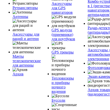
Комбо-устро
Аксессуары
в 1 (регистра
Ретрансляторы
для GPS
навигатором
навигаторов
антирадаром
Антенны
Радар-детек
GPS модули
(антирадары)
Аксессуары для
(приемники)
раций и антенн
для ноутбуков
Аксессуары 
GPS трекеры
автомобильн
Мачты
электроники
телескопические
для антенны
Фотоловушк
Архив
Экшн-камер
Тепловизоры
и приборы
ночного
Архив товар
видения
(видеорегист
Буссоли