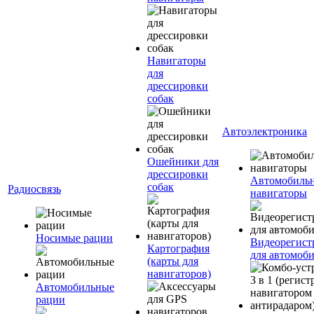
Навигаторы
для
дрессировки
собак
Автоэлектроника
Ошейники для
дрессировки
Автомобиль
собак
Радиосвязь
навигаторы
Носимые рации
Видеорегист
Картография
для автомоб
(карты для
навигаторов)
Автомобильные
рации