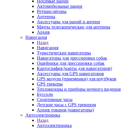
Носимые рации
Автомобильные рации
Ретрансляторы
Антенны
Аксессуары для раций и антенн
Мачты телескопические для антенны
Архив
Навигация
Назад
Навигация
Туристические навигаторы
Навигаторы для дрессировки собак
Ошейники для дрессировки собак
Картография (карты для навигаторов)
Аксессуары для GPS навигаторов
GPS модули (приемники) для ноутбуков
GPS трекеры
Тепловизоры и приборы ночного видения
Буссоли
Спортивные часы
Детские часы с GPS трекером
Архив товаров (навигаторы)
Автоэлектроника
Назад
Автоэлектроника