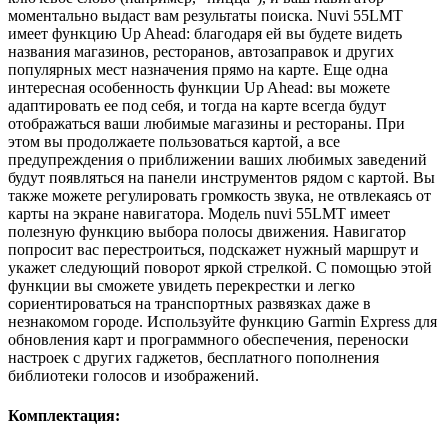
моментально выдаст вам результаты поиска.
Nuvi 55LMT
имеет функцию Up Ahead: благодаря ей вы будете видеть
названия магазинов, ресторанов, автозаправок и других
популярных мест назначения прямо на карте. Еще одна
интересная особенность функции Up Ahead: вы можете
адаптировать ее под себя, и тогда на карте всегда будут
отображаться ваши любимые магазины и рестораны. При
этом вы продолжаете пользоваться картой, а все
предупреждения о приближении ваших любимых заведений
будут появляться на панели инструментов рядом с картой. Вы
также можете регулировать громкость звука, не отвлекаясь от
карты на экране навигатора.
Модель nuvi 55LMT имеет
полезную функцию выбора полосы движения. Навигатор
попросит вас перестроиться, подскажет нужный маршрут и
укажет следующий поворот яркой стрелкой. С помощью этой
функции вы сможете увидеть перекрестки и легко
сориентироваться на транспортных развязках даже в
незнакомом городе.
Используйте функцию Garmin Express для
обновления карт и программного обеспечения, переноски
настроек с других гаджетов, бесплатного пополнения
библиотеки голосов и изображений.
Комплектация: