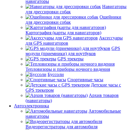
навигаторы
Навигаторы
для дрессировки собак
Ошейники
для дрессировки собак
Картография (карты для навигаторов)
Аксессуары
для GPS навигаторов
GPS
модули (приемники) для ноутбуков
GPS трекеры
Тепловизоры и приборы ночного видения
Буссоли
Спортивные часы
Детские часы с
GPS трекером
Архив товаров
(навигаторы)
Автоэлектроника
Автомобильные
навигаторы
Видеорегистраторы для автомобиля