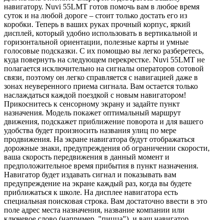
навигатору. Nuvi 55LMT готов помочь вам в любое время
суток и на любой дороге – стоит только достать его из
коробки. Теперь в ваших руках прочный корпус, яркий
дисплей, который удобно использовать в вертикальной и
горизонтальной ориентации, полезные карты и умные
голосовые подсказки. С их помощью вы легко разберетесь,
куда повернуть на следующем перекрестке. Nuvi 55LMT не
полагается исключительно на сигналы операторов сотовой
связи, поэтому он легко справляется с навигацией даже в
зонах неуверенного приема сигнала. Вам остается только
наслаждаться каждой поездкой с новым навигатором!
Прикоснитесь к сенсорному экрану и задайте пункт
назначения. Модель покажет оптимальный маршрут
движения, подскажет приближение поворота и для вашего
удобства будет произносить названия улиц по мере
продвижения. На экране навигатора будут отображаться
дорожные знаки, предупреждения об ограничении скорости,
ваша скорость передвижения в данный момент и
предположительное время прибытия в пункт назначения.
Навигатор будет издавать сигнал и показывать вам
предупреждение на экране каждый раз, когда вы будете
приближаться к школе.
На дисплее навигатора есть
специальная поисковая строка. Вам достаточно ввести в это
поле адрес места назначения, название компании или
ключевое слово (например, "пицца"), и ваш навигатор