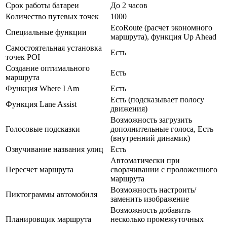
Срок работы батареи
До 2 часов
Количество путевых точек
1000
EcoRoute (расчет экономного
Специальные функции
маршрута), функция Up Ahead
Самостоятельная установка
Есть
точек POI
Создание оптимального
Есть
маршрута
Функция Where I Am
Есть
Есть (подсказывает полосу
Функция Lane Assist
движения)
Возможность загрузить
Голосовые подсказки
дополнительные голоса, Есть
(внутренний динамик)
Озвучивание названия улиц
Есть
Автоматически при
Пересчет маршрута
сворачивании с проложенного
маршрута
Возможность настроить/
Пиктограммы автомобиля
заменить изображение
Возможность добавить
Планировщик маршрута
несколько промежуточных