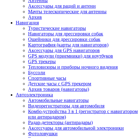
Антенны
Аксессуары для раций и антенн
Мачты телескопические для антенны
Архив
Навигация
Туристические навигаторы
Навигаторы для дрессировки собак
Ошейники для дрессировки собак
Картография (карты для навигаторов)
Аксессуары для GPS навигаторов
GPS модули (приемники) для ноутбуков
GPS трекеры
Тепловизоры и приборы ночного видения
Буссоли
Спортивные часы
Детские часы с GPS трекером
Архив товаров (навигаторы)
Автоэлектроника
Автомобильные навигаторы
Видеорегистраторы для автомобиля
Комбо-устройства 3 в 1 (регистратор с навигатором
или антирадаром)
Радар-детекторы (антирадары)
Аксессуары для автомобильной электроники
Фотоловушки