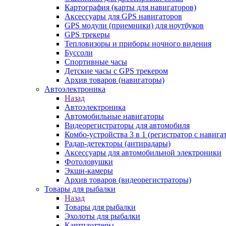
Картография (карты для навигаторов)
Аксессуары для GPS навигаторов
GPS модули (приемники) для ноутбуков
GPS трекеры
Тепловизоры и приборы ночного видения
Буссоли
Спортивные часы
Детские часы с GPS трекером
Архив товаров (навигаторы)
Автоэлектроника
Назад
Автоэлектроника
Автомобильные навигаторы
Видеорегистраторы для автомобиля
Комбо-устройства 3 в 1 (регистратор с навиг
Радар-детекторы (антирадары)
Аксессуары для автомобильной электроники
Фотоловушки
Экшн-камеры
Архив товаров (видеорегистраторы)
Товары для рыбалки
Назад
Товары для рыбалки
Эхолоты для рыбалки
Картплоттеры