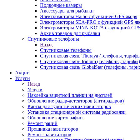
Подводные камеры
Аксессуары для рыбалки
Электромоторы Haibo с функцией GPS якоря
Электромоторы SEA-PRO с функцией GPS як
Электромоторы MINN KOTA с функцией GPS
Архив товаров для рыбалки
Спутниковые телефоны
Назад
Спутниковые телефоны
Спутниковая связь Thuraya (телефоны, тарифы
Спутниковая связь Iridium (телефоны, тарифы)
Спутниковая связь GlobalStar (телефоны, тар
Акции
Услуги
Назад
Услуги
Наклейка защитной пленки на дисплей
Обновление радар-детекторов (антирадаров)
Карты для туристических навигаторов
Установка стационарной системы радиосвязи
Обновление картографии
Ремонт раций
Прошивка навигаторов
Ремонт навигаторов