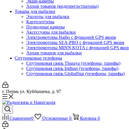
Экшн-камеры
Архив товаров (видеорегистраторы)
Товары для рыбалки
Эхолоты для рыбалки
Картплоттеры
Подводные камеры
Аксессуары для рыбалки
Электромоторы Haibo с функцией GPS якоря
Электромоторы SEA-PRO с функцией GPS якоря
Электромоторы MINN KOTA с функцией GPS якор
Архив товаров для рыбалки
Спутниковые телефоны
Спутниковая связь Thuraya (телефоны, тарифы)
Спутниковая связь Iridium (телефоны, тарифы)
Спутниковая связь GlobalStar (телефоны, тарифы)
г. Пермь ул. Куйбышева, д. 97
Сравнение
0
Отложенные
0
Корзина
0