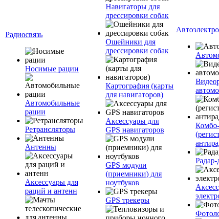
Навигаторы для
дрессировки собак
Автоэлектр
Радиосвязь
Ошейники для
дрессировки собак
Автом
Носимые рации
Видеор
Картография (карты
автомо
для навигаторов)
Автомобильные
рации
Аксессуары для
Комбо-
Ретрансляторы
GPS навигаторов
(регис
антира
Антенны
Радар-
GPS модули
(приемники) для
Аксессуары для
ноутбуков
Аксесс
раций и антенн
электр
GPS трекеры
Фотол