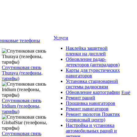
Услуги
никовые телефоны
Наклейка защитной
пленки на дисплей
Обновление радар-
детекторов (антирадаров)
Спутниковая связь
Карты для туристических
Thuraya (телефоны,
навигаторов
тарифы)
Установка стационарной
системы радиосвязи
Обновление картографии
Ещё
Ремонт раций
Спутниковая связь
Прошивка навигаторов
Iridium (телефоны,
Ремонт навигаторов
тарифы)
Ремонт эхолотов Практик
(сервисный центр)
Настройка и установка
автомобильных раций и
Спутниковая связь
антенн