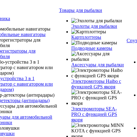
Товары для рыбалки
оника
Эхолоты для рыбалки
обильные навигаторы
Картплоттеры
Спут
Подводные камеры
егистраторы для
биля
Аксессуары для рыбалки
устройства 3 в 1
Электромоторы Haibo с
тратор с навигатором или
функцией GPS якоря
даром)
детекторы (антирадары)
Электромоторы SEA-
PRO с функцией GPS
уары для автомобильной
якоря
оники
овушки