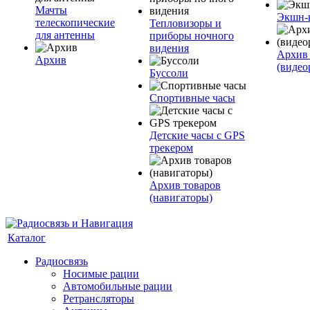
Мачты
Экшн-
телескопические
Тепловизоры и
для антенны
приборы ночного
видения
Архив 
Архив
(видео
Буссоли
Спортивные часы
Детские часы с GPS
трекером
Архив товаров
(навигаторы)
Каталог
Радиосвязь
Носимые рации
Автомобильные рации
Ретрансляторы