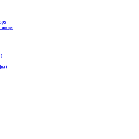
оря
 якоря
)
ифы)