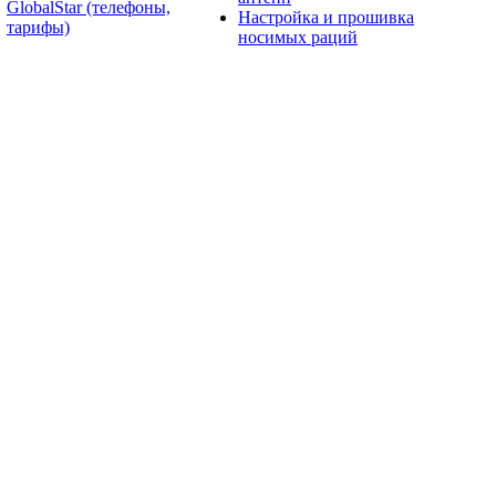
GlobalStar (телефоны,
Настройка и прошивка
тарифы)
носимых раций