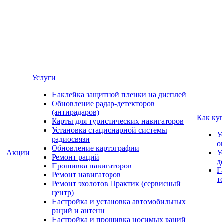
Услуги
Наклейка защитной пленки на дисплей
Обновление радар-детекторов
(антирадаров)
Как ку
Карты для туристических навигаторов
Установка стационарной системы
У
радиосвязи
о
Обновление картографии
Акции
У
Ремонт раций
д
Прошивка навигаторов
Г
Ремонт навигаторов
т
Ремонт эхолотов Практик (сервисный
центр)
Настройка и установка автомобильных
раций и антенн
Настройка и прошивка носимых раций