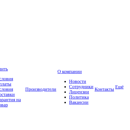
пить
О компании
словия
Новости
платы
Сотрудники
Ещё
словия
Производители
Контакты
Лицензии
оставки
Политика
арантия на
Вакансии
овар