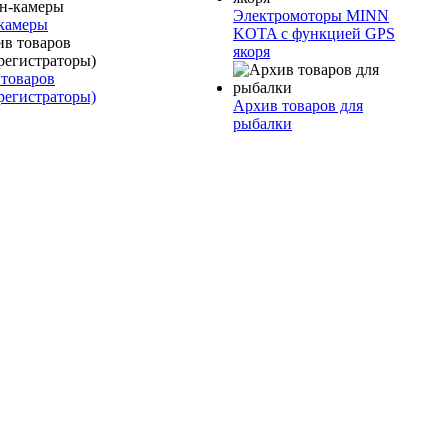
Электромоторы MINN
камеры
KOTA с функцией GPS
якоря
товаров
регистраторы)
Архив товаров для
рыбалки