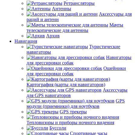
Ретрансляторы
Антенны
Аксессуары для
раций и антенн
Мачты
телескопические для антенны
Архив
Навигация
Туристические
навигаторы
Навигаторы
для дрессировки собак
Ошейники
для дрессировки собак
Картография (карты для навигаторов)
Аксессуары
для GPS навигаторов
GPS
модули (приемники) для ноутбуков
GPS трекеры
Тепловизоры и приборы ночного видения
Буссоли
Спортивные часы