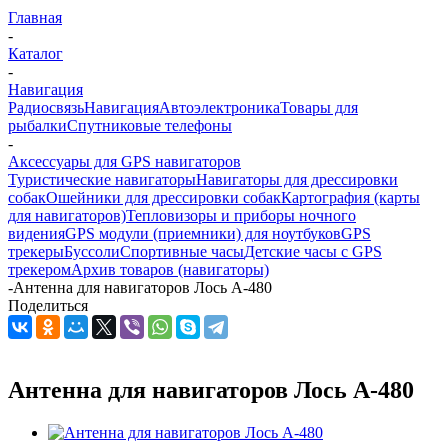
Главная
-
Каталог
-
Навигация
Радиосвязь
Навигация
Автоэлектроника
Товары для
рыбалки
Спутниковые телефоны
-
Аксессуары для GPS навигаторов
Туристические навигаторы
Навигаторы для дрессировки
собак
Ошейники для дрессировки собак
Картография (карты
для навигаторов)
Тепловизоры и приборы ночного
видения
GPS модули (приемники) для ноутбуков
GPS
трекеры
Буссоли
Спортивные часы
Детские часы с GPS
трекером
Архив товаров (навигаторы)
-
Антенна для навигаторов Лось А-480
Поделиться
Антенна для навигаторов Лось А-480