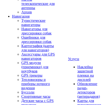
телескопические для
антенны
Архив
Навигация
Туристические
навигаторы
Навигаторы для
дрессировки собак
Ошейники для
дрессировки собак
Картография (карты
для навигаторов)
Аксессуары для GPS
навигаторов
Услуги
GPS модули
(приемники) для
Наклейка
ноутбуков
защитной
GPS трекеры
пленки на
Тепловизоры и
дисплей
приборы ночного
Обновление
видения
радар-
Буссоли
детекторов
Спортивные часы
(антирадаров)
Детские часы с GPS
Карты для
трекером
туристических