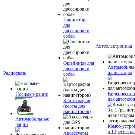
Навигаторы
для
дрессировки
собак
Автоэлектроника
Ошейники для
Автомобиль
дрессировки
навигаторы
Радиосвязь
собак
Видеорегист
Носимые рации
для автомоб
Картография
(карты для
навигаторов)
Автомобильные
рации
Комбо-устро
в 1 (регистра
Аксессуары