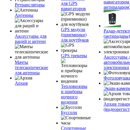
навигатором
для GPS
Ретрансляторы
антирадаром
навигаторов
Антенны
GPS модули
Радар-детек
(приемники)
Аксессуары для
(антирадары)
для ноутбуков
раций и антенн
GPS трекеры
Аксессуары 
Мачты
автомобильн
телескопические
электроники
для антенны
Фотоловушк
Архив
Тепловизоры
Экшн-камер
и приборы
ночного
видения
Архив товар
(видеорегист
Буссоли
Спортивные