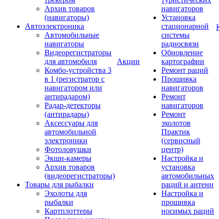
Архив товаров
навигаторов
(навигаторы)
Установка
Автоэлектроника
стационарной
Автомобильные
системы
навигаторы
радиосвязи
Видеорегистраторы
Обновление
для автомобиля
Акции
картографии
Комбо-устройства 3
Ремонт раций
в 1 (регистратор с
Прошивка
навигатором или
навигаторов
антирадаром)
Ремонт
Радар-детекторы
навигаторов
(антирадары)
Ремонт
Аксессуары для
эхолотов
автомобильной
Практик
электроники
(сервисный
Фотоловушки
центр)
Экшн-камеры
Настройка и
Архив товаров
установка
(видеорегистраторы)
автомобильных
Товары для рыбалки
раций и антенн
Эхолоты для
Настройка и
рыбалки
прошивка
Картплоттеры
носимых раций