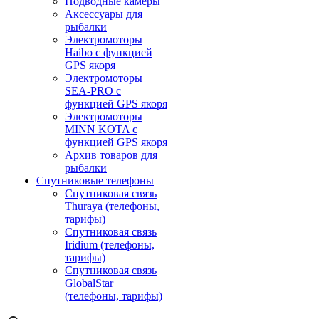
Подводные камеры
Аксессуары для
рыбалки
Электромоторы
Haibo с функцией
GPS якоря
Электромоторы
SEA-PRO с
функцией GPS якоря
Электромоторы
MINN KOTA с
функцией GPS якоря
Архив товаров для
рыбалки
Спутниковые телефоны
Спутниковая связь
Thuraya (телефоны,
тарифы)
Спутниковая связь
Iridium (телефоны,
тарифы)
Спутниковая связь
GlobalStar
(телефоны, тарифы)