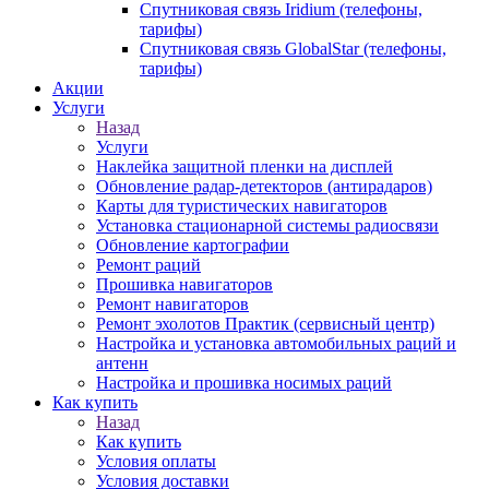
Спутниковая связь Iridium (телефоны,
тарифы)
Спутниковая связь GlobalStar (телефоны,
тарифы)
Акции
Услуги
Назад
Услуги
Наклейка защитной пленки на дисплей
Обновление радар-детекторов (антирадаров)
Карты для туристических навигаторов
Установка стационарной системы радиосвязи
Обновление картографии
Ремонт раций
Прошивка навигаторов
Ремонт навигаторов
Ремонт эхолотов Практик (сервисный центр)
Настройка и установка автомобильных раций и
антенн
Настройка и прошивка носимых раций
Как купить
Назад
Как купить
Условия оплаты
Условия доставки