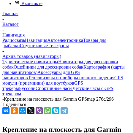
Вконтакте
Главная
-
Каталог
-
Навигация
Радиосвязь
Навигация
Автоэлектроника
Товары для
рыбалки
Спутниковые телефоны
-
Архив товаров (навигаторы)
Туристические навигаторы
Навигаторы для дрессировки
собак
Ошейники для дрессировки собак
Картография (карты
для навигаторов)
Аксессуары для GPS
навигаторов
Тепловизоры и приборы ночного видения
GPS
модули (приемники) для ноутбуков
GPS
трекеры
Буссоли
Спортивные часы
Детские часы с GPS
трекером
-
Крепление на плоскость для Garmin GPSmap 276c/296
Поделиться
Крепление на плоскость для Garmin