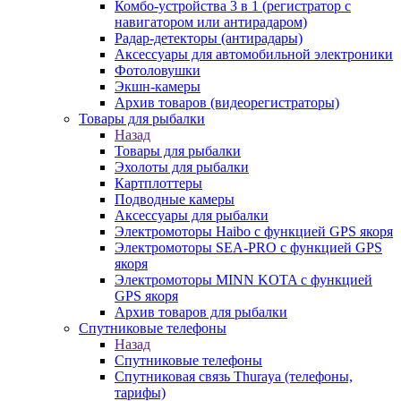
Комбо-устройства 3 в 1 (регистратор с
навигатором или антирадаром)
Радар-детекторы (антирадары)
Аксессуары для автомобильной электроники
Фотоловушки
Экшн-камеры
Архив товаров (видеорегистраторы)
Товары для рыбалки
Назад
Товары для рыбалки
Эхолоты для рыбалки
Картплоттеры
Подводные камеры
Аксессуары для рыбалки
Электромоторы Haibo с функцией GPS якоря
Электромоторы SEA-PRO с функцией GPS
якоря
Электромоторы MINN KOTA с функцией
GPS якоря
Архив товаров для рыбалки
Спутниковые телефоны
Назад
Спутниковые телефоны
Спутниковая связь Thuraya (телефоны,
тарифы)