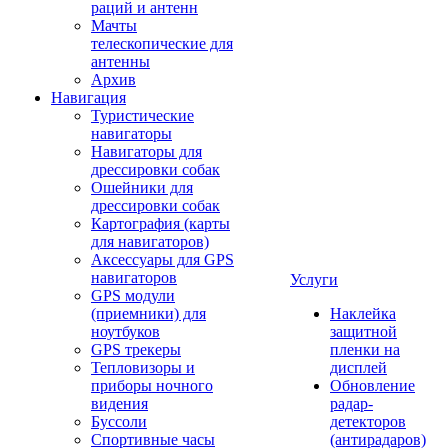
раций и антенн
Мачты
телескопические для
антенны
Архив
Навигация
Туристические
навигаторы
Навигаторы для
дрессировки собак
Ошейники для
дрессировки собак
Картография (карты
для навигаторов)
Аксессуары для GPS
навигаторов
Услуги
GPS модули
(приемники) для
Наклейка
ноутбуков
защитной
GPS трекеры
пленки на
Тепловизоры и
дисплей
приборы ночного
Обновление
видения
радар-
Буссоли
детекторов
Спортивные часы
(антирадаров)