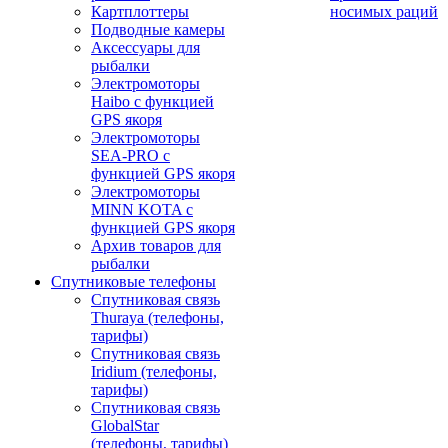
Картплоттеры
носимых раций
Подводные камеры
Аксессуары для
рыбалки
Электромоторы
Haibo с функцией
GPS якоря
Электромоторы
SEA-PRO с
функцией GPS якоря
Электромоторы
MINN KOTA с
функцией GPS якоря
Архив товаров для
рыбалки
Спутниковые телефоны
Спутниковая связь
Thuraya (телефоны,
тарифы)
Спутниковая связь
Iridium (телефоны,
тарифы)
Спутниковая связь
GlobalStar
(телефоны, тарифы)