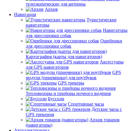
телескопические для антенны
Архив
Навигация
Туристические
навигаторы
Навигаторы
для дрессировки собак
Ошейники
для дрессировки собак
Картография (карты для навигаторов)
Аксессуары
для GPS навигаторов
GPS
модули (приемники) для ноутбуков
GPS трекеры
Тепловизоры и приборы ночного видения
Буссоли
Спортивные часы
Детские часы с
GPS трекером
Архив товаров
(навигаторы)
Автоэлектроника