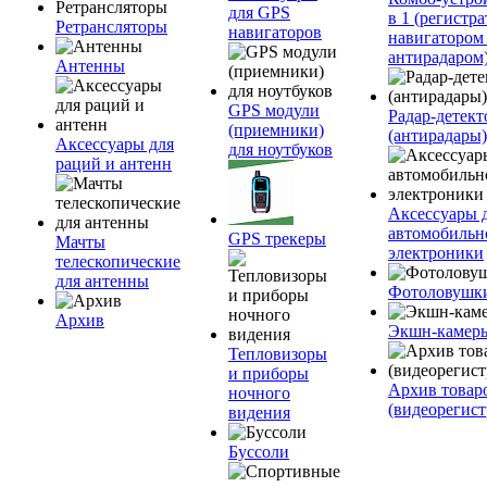
для GPS
в 1 (регистра
Ретрансляторы
навигаторов
навигатором
антирадаром
Антенны
GPS модули
Радар-детек
(приемники)
(антирадары)
Аксессуары для
для ноутбуков
раций и антенн
Аксессуары 
автомобильн
GPS трекеры
Мачты
электроники
телескопические
для антенны
Фотоловушк
Архив
Экшн-камер
Тепловизоры
и приборы
Архив товар
ночного
(видеорегист
видения
Буссоли