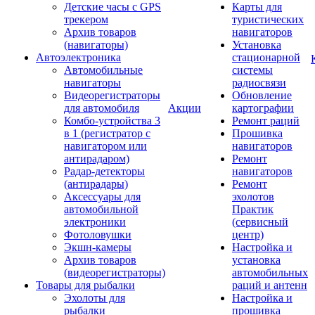
Детские часы с GPS
Карты для
трекером
туристических
Архив товаров
навигаторов
(навигаторы)
Установка
Автоэлектроника
стационарной
Автомобильные
системы
навигаторы
радиосвязи
Видеорегистраторы
Обновление
для автомобиля
Акции
картографии
Комбо-устройства 3
Ремонт раций
в 1 (регистратор с
Прошивка
навигатором или
навигаторов
антирадаром)
Ремонт
Радар-детекторы
навигаторов
(антирадары)
Ремонт
Аксессуары для
эхолотов
автомобильной
Практик
электроники
(сервисный
Фотоловушки
центр)
Экшн-камеры
Настройка и
Архив товаров
установка
(видеорегистраторы)
автомобильных
Товары для рыбалки
раций и антенн
Эхолоты для
Настройка и
рыбалки
прошивка