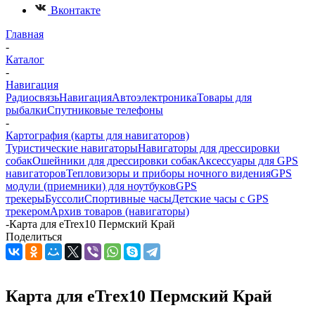
Вконтакте
Главная
-
Каталог
-
Навигация
Радиосвязь
Навигация
Автоэлектроника
Товары для
рыбалки
Спутниковые телефоны
-
Картография (карты для навигаторов)
Туристические навигаторы
Навигаторы для дрессировки
собак
Ошейники для дрессировки собак
Аксессуары для GPS
навигаторов
Тепловизоры и приборы ночного видения
GPS
модули (приемники) для ноутбуков
GPS
трекеры
Буссоли
Спортивные часы
Детские часы с GPS
трекером
Архив товаров (навигаторы)
-
Карта для eTrex10 Пермский Край
Поделиться
Карта для eTrex10 Пермский Край