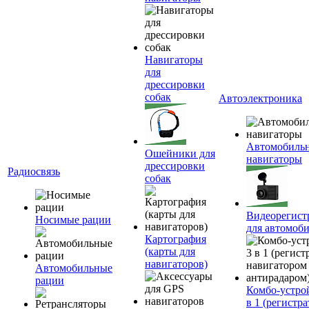
Навигаторы
для
дрессировки
собак
Автоэлектроника
Автомобиль
Ошейники для
навигаторы
дрессировки
Радиосвязь
собак
Видеорегист
Носимые рации
для автомоб
Картография
(карты для
навигаторов)
Автомобильные
рации
Комбо-устро
в 1 (регистра