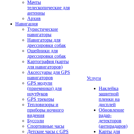
Мачты
телескопические для
антенны
Архив
Навигация
Туристические
навигаторы
Навигаторы для
дрессировки собак
Ошейники для
дрессировки собак
Картография (карты
для навигаторов)
Аксессуары для GPS
навигаторов
Услуги
GPS модули
(приемники) для
Наклейка
ноутбуков
защитной
GPS трекеры
пленки на
Тепловизоры и
дисплей
приборы ночного
Обновление
видения
радар-
Буссоли
детекторов
Спортивные часы
(антирадаров)
Детские часы с GPS
Карты для