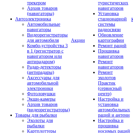
трекером
туристических
Архив товаров
навигаторов
(навигаторы)
Установка
Автоэлектроника
стационарной
Автомобильные
системы
навигаторы
радиосвязи
Видеорегистраторы
Обновление
для автомобиля
Акции
картографии
Комбо-устройства 3
Ремонт раций
в 1 (регистратор с
Прошивка
навигатором или
навигаторов
антирадаром)
Ремонт
Радар-детекторы
навигаторов
(антирадары)
Ремонт
Аксессуары для
эхолотов
автомобильной
Практик
электроники
(сервисный
Фотоловушки
центр)
Экшн-камеры
Настройка и
Архив товаров
установка
(видеорегистраторы)
автомобильных
Товары для рыбалки
раций и антенн
Эхолоты для
Настройка и
рыбалки
прошивка
Картплоттеры
носимых раций