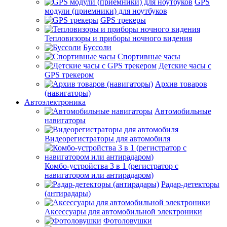
GPS
модули (приемники) для ноутбуков
GPS трекеры
Тепловизоры и приборы ночного видения
Буссоли
Спортивные часы
Детские часы с
GPS трекером
Архив товаров
(навигаторы)
Автоэлектроника
Автомобильные
навигаторы
Видеорегистраторы для автомобиля
Комбо-устройства 3 в 1 (регистратор с
навигатором или антирадаром)
Радар-детекторы
(антирадары)
Аксессуары для автомобильной электроники
Фотоловушки