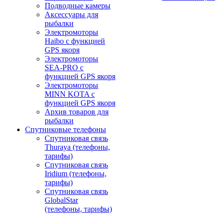
Подводные камеры
Аксессуары для
рыбалки
Электромоторы
Haibo с функцией
GPS якоря
Электромоторы
SEA-PRO с
функцией GPS якоря
Электромоторы
MINN KOTA с
функцией GPS якоря
Архив товаров для
рыбалки
Спутниковые телефоны
Спутниковая связь
Thuraya (телефоны,
тарифы)
Спутниковая связь
Iridium (телефоны,
тарифы)
Спутниковая связь
GlobalStar
(телефоны, тарифы)