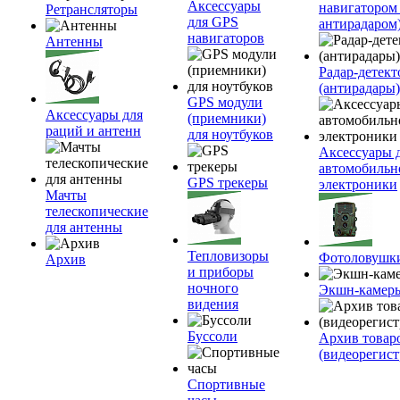
Аксессуары
навигатором
Ретрансляторы
для GPS
антирадаром
навигаторов
Антенны
Радар-детек
(антирадары)
GPS модули
Аксессуары для
(приемники)
раций и антенн
для ноутбуков
Аксессуары 
автомобильн
GPS трекеры
электроники
Мачты
телескопические
для антенны
Тепловизоры
Фотоловушк
Архив
и приборы
ночного
Экшн-камер
видения
Буссоли
Архив товар
(видеорегист
Спортивные