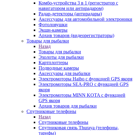
Комбо-устройства 3 в 1 (регистратор с
навигатором или антирадаром)
Радар-детекторы (антирадары)
Аксессуары для автомобильной электроники
Фотоловушки
Экшн-камеры
Архив товаров (видеорегистраторы)
Товары для рыбалки
Назад
Товары для рыбалки
Эхолоты для рыбалки
Картплоттеры
Подводные камеры
Аксессуары для рыбалки
Электромоторы Haibo с функцией GPS якоря
Электромоторы SEA-PRO с функцией GPS
якоря
Электромоторы MINN KOTA с функцией
GPS якоря
Архив товаров для рыбалки
Спутниковые телефоны
Назад
Спутниковые телефоны
Спутниковая связь Thuraya (телефоны,
тарифы)