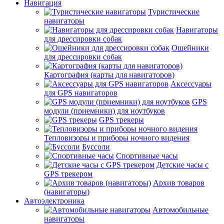
Навигация
Туристические
навигаторы
Навигаторы
для дрессировки собак
Ошейники
для дрессировки собак
Картография (карты для навигаторов)
Аксессуары
для GPS навигаторов
GPS
модули (приемники) для ноутбуков
GPS трекеры
Тепловизоры и приборы ночного видения
Буссоли
Спортивные часы
Детские часы с
GPS трекером
Архив товаров
(навигаторы)
Автоэлектроника
Автомобильные
навигаторы