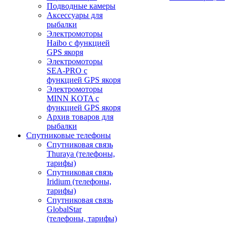
Подводные камеры
Аксессуары для
рыбалки
Электромоторы
Haibo с функцией
GPS якоря
Электромоторы
SEA-PRO с
функцией GPS якоря
Электромоторы
MINN KOTA с
функцией GPS якоря
Архив товаров для
рыбалки
Спутниковые телефоны
Спутниковая связь
Thuraya (телефоны,
тарифы)
Спутниковая связь
Iridium (телефоны,
тарифы)
Спутниковая связь
GlobalStar
(телефоны, тарифы)