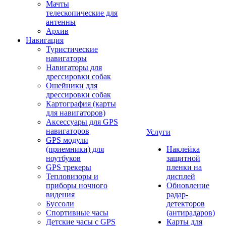
Мачты
телескопические для
антенны
Архив
Навигация
Туристические
навигаторы
Навигаторы для
дрессировки собак
Ошейники для
дрессировки собак
Картография (карты
для навигаторов)
Аксессуары для GPS
навигаторов
Услуги
GPS модули
(приемники) для
Наклейка
ноутбуков
защитной
GPS трекеры
пленки на
Тепловизоры и
дисплей
приборы ночного
Обновление
видения
радар-
Буссоли
детекторов
Спортивные часы
(антирадаров)
Детские часы с GPS
Карты для