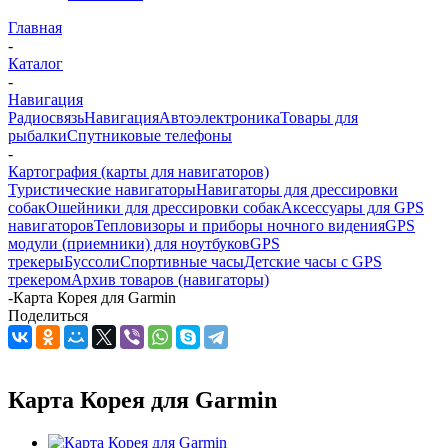
Главная
-
Каталог
-
Навигация
Радиосвязь
Навигация
Автоэлектроника
Товары для
рыбалки
Спутниковые телефоны
-
Картография (карты для навигаторов)
Туристические навигаторы
Навигаторы для дрессировки
собак
Ошейники для дрессировки собак
Аксессуары для GPS
навигаторов
Тепловизоры и приборы ночного видения
GPS
модули (приемники) для ноутбуков
GPS
трекеры
Буссоли
Спортивные часы
Детские часы с GPS
трекером
Архив товаров (навигаторы)
-
Карта Корея для Garmin
Поделиться
Карта Корея для Garmin