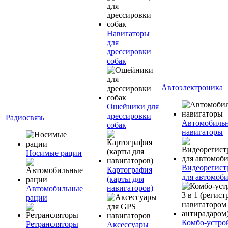
Навигаторы
для
дрессировки
собак
Автоэлектроника
Ошейники для
дрессировки
Радиосвязь
Автомобиль
собак
навигаторы
Носимые рации
Видеорегист
Картография
для автомоб
(карты для
навигаторов)
Автомобильные
рации
Комбо-устро
Ретрансляторы
Аксессуары