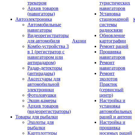
трекером
туристических
Архив товаров
навигаторов
(навигаторы)
Установка
Автоэлектроника
стационарной
Автомобильные
системы
навигаторы
радиосвязи
Видеорегистраторы
Обновление
для автомобиля
Акции
картографии
Комбо-устройства 3
Ремонт раций
в 1 (регистратор с
Прошивка
навигатором или
навигаторов
антирадаром)
Ремонт
Радар-детекторы
навигаторов
(антирадары)
Ремонт
Аксессуары для
эхолотов
автомобильной
Практик
электроники
(сервисный
Фотоловушки
центр)
Экшн-камеры
Настройка и
Архив товаров
установка
(видеорегистраторы)
автомобильных
Товары для рыбалки
раций и антенн
Эхолоты для
Настройка и
рыбалки
прошивка
Картплоттеры
носимых раций