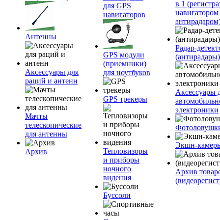
в 1 (регистра
для GPS
навигатором
навигаторов
антирадаром
Антенны
Радар-детек
GPS модули
(антирадары)
(приемники)
Аксессуары для
для ноутбуков
раций и антенн
Аксессуары 
GPS трекеры
автомобильн
электроники
Мачты
телескопические
Фотоловушк
для антенны
Экшн-камер
Тепловизоры
Архив
и приборы
ночного
Архив товар
видения
(видеорегист
Буссоли