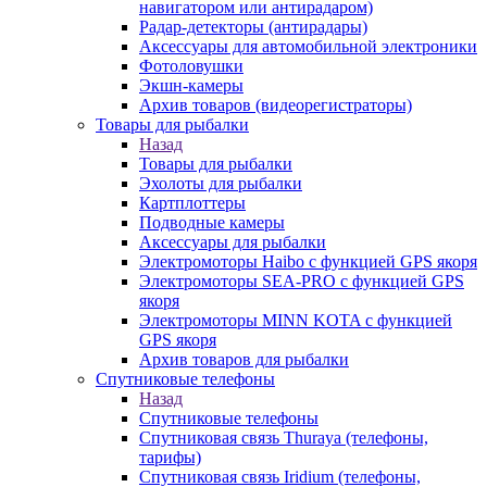
навигатором или антирадаром)
Радар-детекторы (антирадары)
Аксессуары для автомобильной электроники
Фотоловушки
Экшн-камеры
Архив товаров (видеорегистраторы)
Товары для рыбалки
Назад
Товары для рыбалки
Эхолоты для рыбалки
Картплоттеры
Подводные камеры
Аксессуары для рыбалки
Электромоторы Haibo с функцией GPS якоря
Электромоторы SEA-PRO с функцией GPS
якоря
Электромоторы MINN KOTA с функцией
GPS якоря
Архив товаров для рыбалки
Спутниковые телефоны
Назад
Спутниковые телефоны
Спутниковая связь Thuraya (телефоны,
тарифы)
Спутниковая связь Iridium (телефоны,