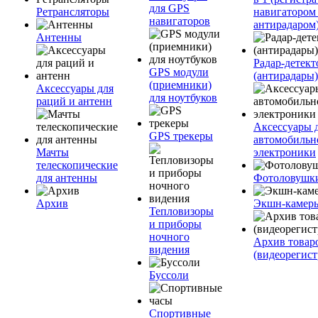
для GPS
Ретрансляторы
навигатором
навигаторов
антирадаром
Антенны
Радар-детек
GPS модули
(антирадары)
(приемники)
Аксессуары для
для ноутбуков
раций и антенн
Аксессуары 
GPS трекеры
автомобильн
Мачты
электроники
телескопические
для антенны
Фотоловушк
Архив
Экшн-камер
Тепловизоры
и приборы
ночного
Архив товар
видения
(видеорегист
Буссоли
Спортивные