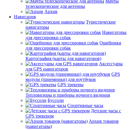
Мачты
телескопические для антенны
Архив
Навигация
Туристические
навигаторы
Навигаторы
для дрессировки собак
Ошейники
для дрессировки собак
Картография (карты для навигаторов)
Аксессуары
для GPS навигаторов
GPS
модули (приемники) для ноутбуков
GPS трекеры
Тепловизоры и приборы ночного видения
Буссоли
Спортивные часы
Детские часы с
GPS трекером
Архив товаров
(навигаторы)