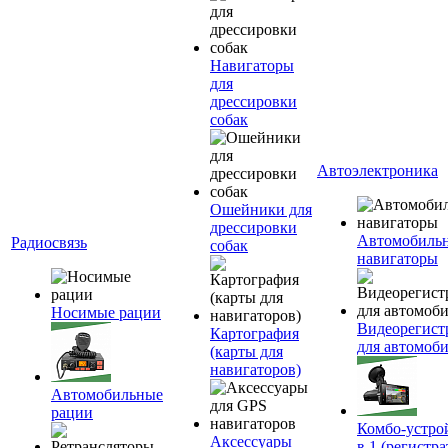
Навигаторы
для
дрессировки
собак
Автоэлектроника
Ошейники для
дрессировки
Автомобиль
Радиосвязь
собак
навигаторы
Носимые рации
Видеорегист
Картография
для автомоб
(карты для
навигаторов)
Автомобильные
рации
Комбо-устро
Аксессуары
в 1 (регистра