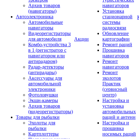
Архив товаров
навигаторов
(навигаторы)
Установка
Автоэлектроника
стационарной
Автомобильные
системы
навигаторы
радиосвязи
Видеорегистраторы
Обновление
для автомобиля
Акции
картографии
Комбо-устройства 3
Ремонт раций
в 1 (регистратор с
Прошивка
навигатором или
навигаторов
антирадаром)
Ремонт
Радар-детекторы
навигаторов
(антирадары)
Ремонт
Аксессуары для
эхолотов
автомобильной
Практик
электроники
(сервисный
Фотоловушки
центр)
Экшн-камеры
Настройка и
Архив товаров
установка
(видеорегистраторы)
автомобильных
Товары для рыбалки
раций и антенн
Эхолоты для
Настройка и
рыбалки
прошивка
Картплоттеры
носимых раций