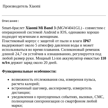
Производитель
Xiaomi
Описание:
Smart-браслет
Xiaomi Mi Band 3
(MGW4041GL) - совместим с
операционной системой Android и IOS, одинаково хорошо
подходит мужчинам и женщинам.
Пластиковый корпус с защитой от пыли и влаги
IP67
выдерживает около 5 атмосфер давления воды и может
использоваться во время плавания. Силиконовый ремешок
длиной 24,7 см устойчив к изнашиванию, регулируется под
любой размер руки. Мощный Li-ion аккумулятор емкостью
110
мАч
держит заряд около 20 дней.
Функциональные особенности:
возможность отслеживания сна, измерения пульса,
расчета калорий;
встроенный шагомер, акселерометр, измеритель
дистанции;
уведомления о пропущенных событиях, вызовах, СМС,
полноценная синхронизация со смартфоном любой
марки;