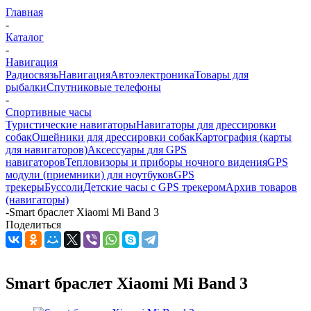
Главная
-
Каталог
-
Навигация
Радиосвязь
Навигация
Автоэлектроника
Товары для
рыбалки
Спутниковые телефоны
-
Спортивные часы
Туристические навигаторы
Навигаторы для дрессировки
собак
Ошейники для дрессировки собак
Картография (карты
для навигаторов)
Аксессуары для GPS
навигаторов
Тепловизоры и приборы ночного видения
GPS
модули (приемники) для ноутбуков
GPS
трекеры
Буссоли
Детские часы с GPS трекером
Архив товаров
(навигаторы)
-
Smart браслет Xiaomi Mi Band 3
Поделиться
Smart браслет Xiaomi Mi Band 3