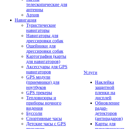
телескопические для
антенны
Архив
Навигация
Туристические
навигаторы
Навигаторы для
дрессировки собак
Ошейники для
дрессировки собак
Картография (карты
для навигаторов)
Аксессуары для GPS
навигаторов
Услуги
GPS модули
(приемники) для
Наклейка
ноутбуков
защитной
GPS трекеры
пленки на
Тепловизоры и
дисплей
приборы ночного
Обновление
видения
радар-
Буссоли
детекторов
Спортивные часы
(антирадаров)
Детские часы с GPS
Карты для
трекером
туристических