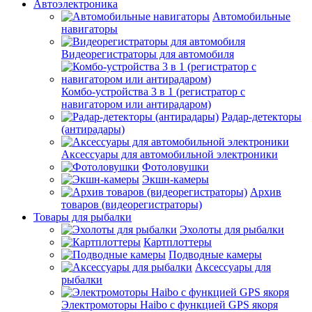
Автоэлектроника
Автомобильные
навигаторы
Видеорегистраторы для автомобиля
Комбо-устройства 3 в 1 (регистратор с
навигатором или антирадаром)
Радар-детекторы
(антирадары)
Аксессуары для автомобильной электроники
Фотоловушки
Экшн-камеры
Архив
товаров (видеорегистраторы)
Товары для рыбалки
Эхолоты для рыбалки
Картплоттеры
Подводные камеры
Аксессуары для
рыбалки
Электромоторы Haibo с функцией GPS якоря