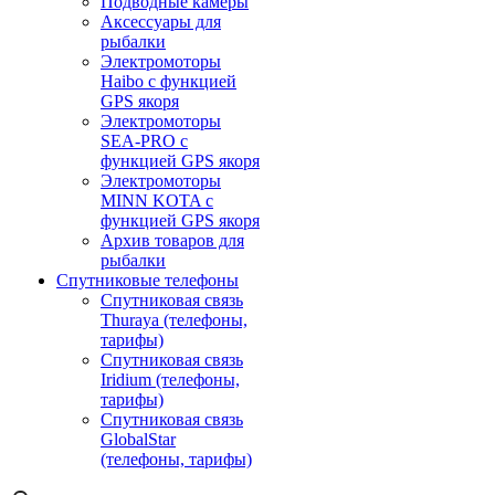
Подводные камеры
Аксессуары для
рыбалки
Электромоторы
Haibo с функцией
GPS якоря
Электромоторы
SEA-PRO с
функцией GPS якоря
Электромоторы
MINN KOTA с
функцией GPS якоря
Архив товаров для
рыбалки
Спутниковые телефоны
Спутниковая связь
Thuraya (телефоны,
тарифы)
Спутниковая связь
Iridium (телефоны,
тарифы)
Спутниковая связь
GlobalStar
(телефоны, тарифы)