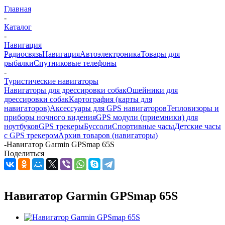
Главная
-
Каталог
-
Навигация
Радиосвязь
Навигация
Автоэлектроника
Товары для
рыбалки
Спутниковые телефоны
-
Туристические навигаторы
Навигаторы для дрессировки собак
Ошейники для
дрессировки собак
Картография (карты для
навигаторов)
Аксессуары для GPS навигаторов
Тепловизоры и
приборы ночного видения
GPS модули (приемники) для
ноутбуков
GPS трекеры
Буссоли
Спортивные часы
Детские часы
с GPS трекером
Архив товаров (навигаторы)
-
Навигатор Garmin GPSmap 65S
Поделиться
Навигатор Garmin GPSmap 65S