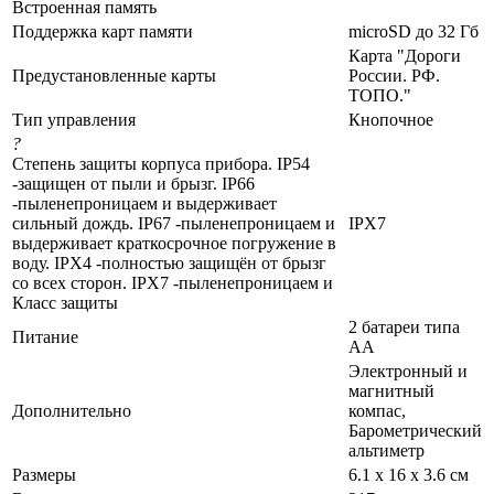
Встроенная память
Поддержка карт памяти
microSD до 32 Гб
Карта "Дороги
Предустановленные карты
России. РФ.
ТОПО."
Тип управления
Кнопочное
?
Степень защиты корпуса прибора. IP54
-защищен от пыли и брызг. IP66
-пыленепроницаем и выдерживает
сильный дождь. IP67 -пыленепроницаем и
IPX7
выдерживает краткосрочное погружение в
воду. IPX4 -полностью защищён от брызг
со всех сторон. IPX7 -пыленепроницаем и
Класс защиты
2 батареи типа
Питание
АА
Электронный и
магнитный
Дополнительно
компас,
Барометрический
альтиметр
Размеры
6.1 x 16 x 3.6 cм