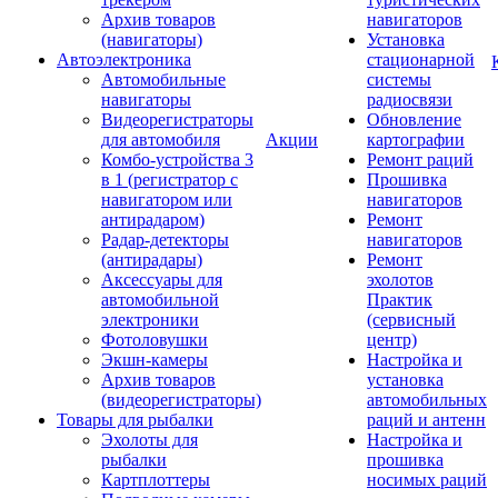
Архив товаров
навигаторов
(навигаторы)
Установка
Автоэлектроника
стационарной
Автомобильные
системы
навигаторы
радиосвязи
Видеорегистраторы
Обновление
для автомобиля
Акции
картографии
Комбо-устройства 3
Ремонт раций
в 1 (регистратор с
Прошивка
навигатором или
навигаторов
антирадаром)
Ремонт
Радар-детекторы
навигаторов
(антирадары)
Ремонт
Аксессуары для
эхолотов
автомобильной
Практик
электроники
(сервисный
Фотоловушки
центр)
Экшн-камеры
Настройка и
Архив товаров
установка
(видеорегистраторы)
автомобильных
Товары для рыбалки
раций и антенн
Эхолоты для
Настройка и
рыбалки
прошивка
Картплоттеры
носимых раций