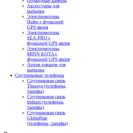
Подводные камеры
Аксессуары для
рыбалки
Электромоторы
Haibo с функцией
GPS якоря
Электромоторы
SEA-PRO с
функцией GPS якоря
Электромоторы
MINN KOTA с
функцией GPS якоря
Архив товаров для
рыбалки
Спутниковые телефоны
Спутниковая связь
Thuraya (телефоны,
тарифы)
Спутниковая связь
Iridium (телефоны,
тарифы)
Спутниковая связь
GlobalStar
(телефоны, тарифы)