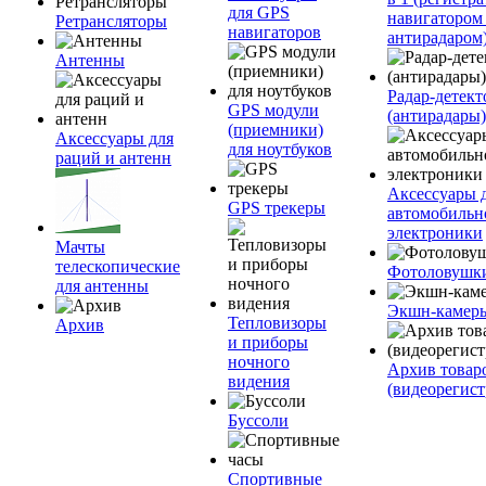
для GPS
навигатором
Ретрансляторы
навигаторов
антирадаром
Антенны
Радар-детек
GPS модули
(антирадары)
(приемники)
Аксессуары для
для ноутбуков
раций и антенн
Аксессуары 
GPS трекеры
автомобильн
электроники
Мачты
телескопические
Фотоловушк
для антенны
Экшн-камер
Тепловизоры
Архив
и приборы
ночного
Архив товар
видения
(видеорегист
Буссоли
Спортивные