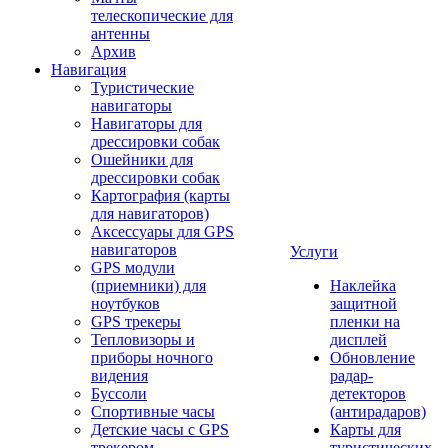
телескопические для
антенны
Архив
Навигация
Туристические
навигаторы
Навигаторы для
дрессировки собак
Ошейники для
дрессировки собак
Картография (карты
для навигаторов)
Аксессуары для GPS
навигаторов
Услуги
GPS модули
(приемники) для
Наклейка
ноутбуков
защитной
GPS трекеры
пленки на
Тепловизоры и
дисплей
приборы ночного
Обновление
видения
радар-
Буссоли
детекторов
Спортивные часы
(антирадаров)
Детские часы с GPS
Карты для
трекером
туристических