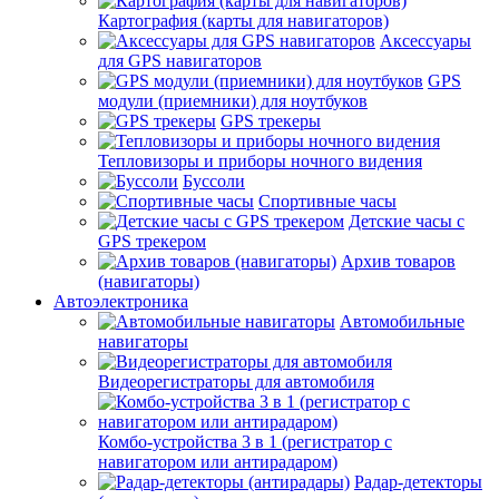
Картография (карты для навигаторов)
Аксессуары
для GPS навигаторов
GPS
модули (приемники) для ноутбуков
GPS трекеры
Тепловизоры и приборы ночного видения
Буссоли
Спортивные часы
Детские часы с
GPS трекером
Архив товаров
(навигаторы)
Автоэлектроника
Автомобильные
навигаторы
Видеорегистраторы для автомобиля
Комбо-устройства 3 в 1 (регистратор с
навигатором или антирадаром)
Радар-детекторы