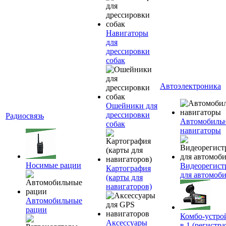
Навигаторы
для
дрессировки
собак
Автоэлектроника
Ошейники для
дрессировки
Радиосвязь
Автомобиль
собак
навигаторы
Носимые рации
Видеорегист
Картография
для автомоб
(карты для
навигаторов)
Автомобильные
рации
Комбо-устро
Аксессуары
в 1 (регистра