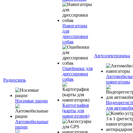
Навигаторы
для
дрессировки
собак
Автоэлектроника
Ошейники для
дрессировки
Автомобиль
собак
Радиосвязь
навигаторы
Носимые рации
Видеорегист
Картография
для автомоб
(карты для
навигаторов)
Автомобильные
рации