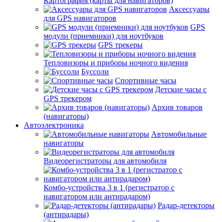
Картография (карты для навигаторов)
Аксессуары
для GPS навигаторов
GPS
модули (приемники) для ноутбуков
GPS трекеры
Тепловизоры и приборы ночного видения
Буссоли
Спортивные часы
Детские часы с
GPS трекером
Архив товаров
(навигаторы)
Автоэлектроника
Автомобильные
навигаторы
Видеорегистраторы для автомобиля
Комбо-устройства 3 в 1 (регистратор с
навигатором или антирадаром)
Радар-детекторы
(антирадары)