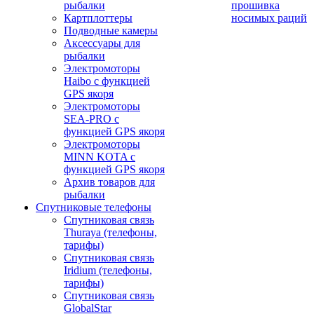
рыбалки
прошивка
Картплоттеры
носимых раций
Подводные камеры
Аксессуары для
рыбалки
Электромоторы
Haibo с функцией
GPS якоря
Электромоторы
SEA-PRO с
функцией GPS якоря
Электромоторы
MINN KOTA с
функцией GPS якоря
Архив товаров для
рыбалки
Спутниковые телефоны
Спутниковая связь
Thuraya (телефоны,
тарифы)
Спутниковая связь
Iridium (телефоны,
тарифы)
Спутниковая связь
GlobalStar