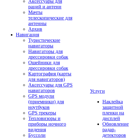
Аксессуары для
раций и антенн
Мачты
телескопические для
антенны
Архив
Навигация
Туристические
навигаторы
Навигаторы для
дрессировки собак
Ошейники для
дрессировки собак
Картография (карты
для навигаторов)
Аксессуары для GPS
навигаторов
Услуги
GPS модули
(приемники) для
Наклейка
ноутбуков
защитной
GPS трекеры
пленки на
Тепловизоры и
дисплей
приборы ночного
Обновление
видения
радар-
Буссоли
детекторов