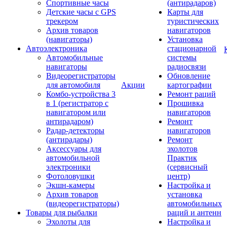
Спортивные часы
(антирадаров)
Детские часы с GPS
Карты для
трекером
туристических
Архив товаров
навигаторов
(навигаторы)
Установка
Автоэлектроника
стационарной
Автомобильные
системы
навигаторы
радиосвязи
Видеорегистраторы
Обновление
для автомобиля
Акции
картографии
Комбо-устройства 3
Ремонт раций
в 1 (регистратор с
Прошивка
навигатором или
навигаторов
антирадаром)
Ремонт
Радар-детекторы
навигаторов
(антирадары)
Ремонт
Аксессуары для
эхолотов
автомобильной
Практик
электроники
(сервисный
Фотоловушки
центр)
Экшн-камеры
Настройка и
Архив товаров
установка
(видеорегистраторы)
автомобильных
Товары для рыбалки
раций и антенн
Эхолоты для
Настройка и