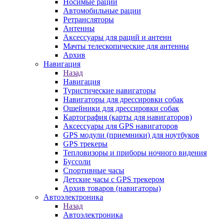
Носимые рации
Автомобильные рации
Ретрансляторы
Антенны
Аксессуары для раций и антенн
Мачты телескопические для антенны
Архив
Навигация
Назад
Навигация
Туристические навигаторы
Навигаторы для дрессировки собак
Ошейники для дрессировки собак
Картография (карты для навигаторов)
Аксессуары для GPS навигаторов
GPS модули (приемники) для ноутбуков
GPS трекеры
Тепловизоры и приборы ночного видения
Буссоли
Спортивные часы
Детские часы с GPS трекером
Архив товаров (навигаторы)
Автоэлектроника
Назад
Автоэлектроника