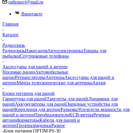
radionavi@mail.ru
Вконтакте
Главная
-
Каталог
-
Радиосвязь
Радиосвязь
Навигация
Автоэлектроника
Товары для
рыбалки
Спутниковые телефоны
-
Аксессуары для раций и антенн
Носимые рации
Автомобильные
рации
Ретрансляторы
Антенны
Аксессуары для раций и
антенн
Мачты телескопические для антенны
Архив
-
Блоки питания для раций
Гарнитуры для раций
Тангенты для раций
Динамики для
раций
Аккумуляторы для раций
Зарядные устройства для
раций
Крепления для антенн
Разъемы
Усилители мощности для
раций и антенн
Преобразователи
КСВ-метры
Речевые
автоинформаторы
Кабели для раций и
антенн
Грозоразрядники
Разное
-
Блок питания OPTIM PS-30