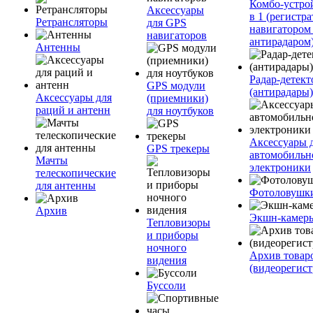
Комбо-устро
Аксессуары
в 1 (регистра
Ретрансляторы
для GPS
навигатором
навигаторов
антирадаром
Антенны
Радар-детек
GPS модули
(антирадары)
Аксессуары для
(приемники)
раций и антенн
для ноутбуков
Аксессуары 
GPS трекеры
автомобильн
Мачты
электроники
телескопические
для антенны
Фотоловушк
Архив
Экшн-камер
Тепловизоры
и приборы
ночного
Архив товар
видения
(видеорегист
Буссоли