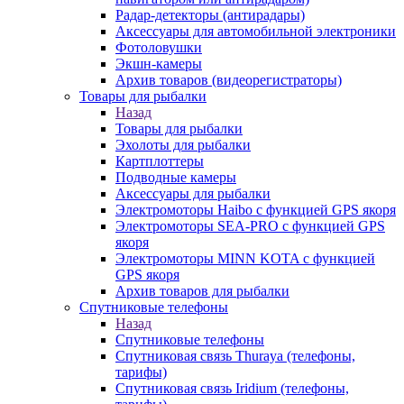
Радар-детекторы (антирадары)
Аксессуары для автомобильной электроники
Фотоловушки
Экшн-камеры
Архив товаров (видеорегистраторы)
Товары для рыбалки
Назад
Товары для рыбалки
Эхолоты для рыбалки
Картплоттеры
Подводные камеры
Аксессуары для рыбалки
Электромоторы Haibo с функцией GPS якоря
Электромоторы SEA-PRO с функцией GPS
якоря
Электромоторы MINN KOTA с функцией
GPS якоря
Архив товаров для рыбалки
Спутниковые телефоны
Назад
Спутниковые телефоны
Спутниковая связь Thuraya (телефоны,
тарифы)
Спутниковая связь Iridium (телефоны,