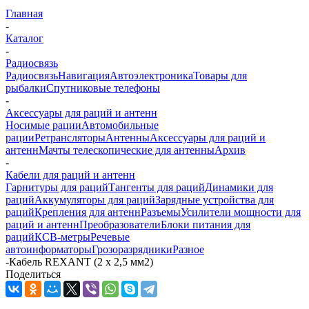
Главная
-
Каталог
-
Радиосвязь
Радиосвязь
Навигация
Автоэлектроника
Товары для
рыбалки
Спутниковые телефоны
-
Аксессуары для раций и антенн
Носимые рации
Автомобильные
рации
Ретрансляторы
Антенны
Аксессуары для раций и
антенн
Мачты телескопические для антенны
Архив
-
Кабели для раций и антенн
Гарнитуры для раций
Тангенты для раций
Динамики для
раций
Аккумуляторы для раций
Зарядные устройства для
раций
Крепления для антенн
Разъемы
Усилители мощности для
раций и антенн
Преобразователи
Блоки питания для
раций
КСВ-метры
Речевые
автоинформаторы
Грозоразрядники
Разное
-
Кабель REXANT (2 х 2,5 мм2)
Поделиться