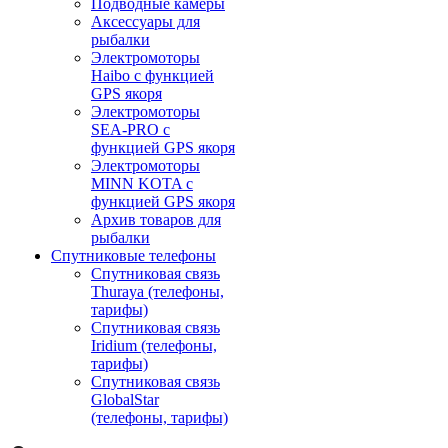
Подводные камеры
Аксессуары для
рыбалки
Электромоторы
Haibo с функцией
GPS якоря
Электромоторы
SEA-PRO с
функцией GPS якоря
Электромоторы
MINN KOTA с
функцией GPS якоря
Архив товаров для
рыбалки
Спутниковые телефоны
Спутниковая связь
Thuraya (телефоны,
тарифы)
Спутниковая связь
Iridium (телефоны,
тарифы)
Спутниковая связь
GlobalStar
(телефоны, тарифы)