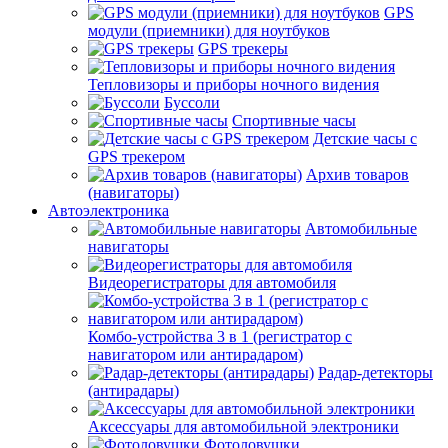
GPS
модули (приемники) для ноутбуков
GPS трекеры
Тепловизоры и приборы ночного видения
Буссоли
Спортивные часы
Детские часы с
GPS трекером
Архив товаров
(навигаторы)
Автоэлектроника
Автомобильные
навигаторы
Видеорегистраторы для автомобиля
Комбо-устройства 3 в 1 (регистратор с
навигатором или антирадаром)
Радар-детекторы
(антирадары)
Аксессуары для автомобильной электроники
Фотоловушки