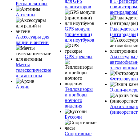
для GPS
в 1 (регистра
Ретрансляторы
навигаторов
навигатором
антирадаром
Антенны
GPS модули
Радар-детек
(приемники)
(антирадары)
Аксессуары для
для ноутбуков
раций и антенн
GPS трекеры
Аксессуары 
автомобильн
Мачты
электроники
телескопические
для антенны
Фотоловушк
Архив
Тепловизоры
Экшн-камер
и приборы
ночного
видения
Архив товар
(видеорегист
Буссоли
Спортивные