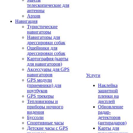
телескопические для
антенны
Архив
Навигация
Туристические
навигаторы
Навигаторы для
дрессировки собак
Ошейники для
дрессировки собак
Картография (карты
для навигаторов)
Аксессуары для GPS
навигаторов
Услуги
GPS модули
(приемники) для
Наклейка
ноутбуков
защитной
GPS трекеры
пленки на
Тепловизоры и
дисплей
приборы ночного
Обновление
видения
радар-
Буссоли
детекторов
Спортивные часы
(антирадаров)
Детские часы с GPS
Карты для