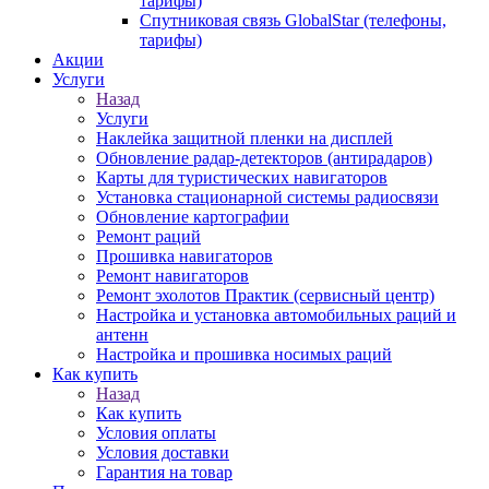
тарифы)
Спутниковая связь GlobalStar (телефоны,
тарифы)
Акции
Услуги
Назад
Услуги
Наклейка защитной пленки на дисплей
Обновление радар-детекторов (антирадаров)
Карты для туристических навигаторов
Установка стационарной системы радиосвязи
Обновление картографии
Ремонт раций
Прошивка навигаторов
Ремонт навигаторов
Ремонт эхолотов Практик (сервисный центр)
Настройка и установка автомобильных раций и
антенн
Настройка и прошивка носимых раций
Как купить
Назад
Как купить
Условия оплаты
Условия доставки
Гарантия на товар