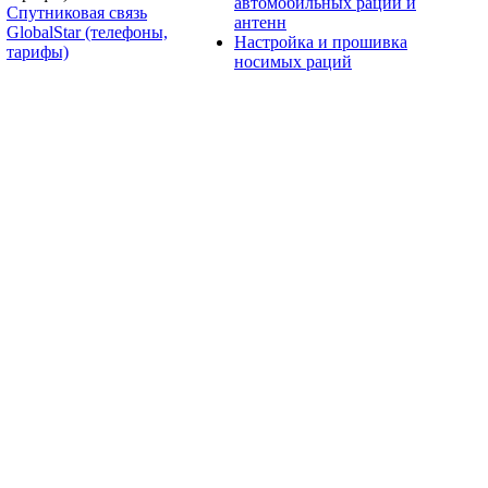
автомобильных раций и
Спутниковая связь
антенн
GlobalStar (телефоны,
Настройка и прошивка
тарифы)
носимых раций