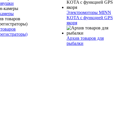
овушки
Электромоторы MINN
камеры
KOTA с функцией GPS
якоря
товаров
регистраторы)
Архив товаров для
рыбалки