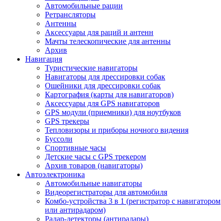
Автомобильные рации
Ретрансляторы
Антенны
Аксессуары для раций и антенн
Мачты телескопические для антенны
Архив
Навигация
Туристические навигаторы
Навигаторы для дрессировки собак
Ошейники для дрессировки собак
Картография (карты для навигаторов)
Аксессуары для GPS навигаторов
GPS модули (приемники) для ноутбуков
GPS трекеры
Тепловизоры и приборы ночного видения
Буссоли
Спортивные часы
Детские часы с GPS трекером
Архив товаров (навигаторы)
Автоэлектроника
Автомобильные навигаторы
Видеорегистраторы для автомобиля
Комбо-устройства 3 в 1 (регистратор с навигатором
или антирадаром)
Радар-детекторы (антирадары)