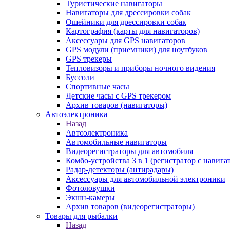
Туристические навигаторы
Навигаторы для дрессировки собак
Ошейники для дрессировки собак
Картография (карты для навигаторов)
Аксессуары для GPS навигаторов
GPS модули (приемники) для ноутбуков
GPS трекеры
Тепловизоры и приборы ночного видения
Буссоли
Спортивные часы
Детские часы с GPS трекером
Архив товаров (навигаторы)
Автоэлектроника
Назад
Автоэлектроника
Автомобильные навигаторы
Видеорегистраторы для автомобиля
Комбо-устройства 3 в 1 (регистратор с навиг
Радар-детекторы (антирадары)
Аксессуары для автомобильной электроники
Фотоловушки
Экшн-камеры
Архив товаров (видеорегистраторы)
Товары для рыбалки
Назад