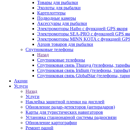
Товары для рыбалки
Эхолоты для рыбалки
Картплоттеры
Подводные камеры
Аксессуары для рыбалки
Электромоторы Haibo с функцией GPS якоря
Электромоторы SEA-PRO с функцией GPS як
Электромоторы MINN KOTA с функцией GPS
Архив товаров для рыбалки
Спутниковые телефоны
Назад
Спутниковые телефоны
Спутниковая связь Thuraya (телефоны, тарифы
Спутниковая связь Iridium (телефоны, тарифы)
Спутниковая связь GlobalStar (телефоны, тар
Акции
Услуги
Назад
Услуги
Наклейка защитной пленки на дисплей
Обновление радар-детекторов (антирадаров)
Карты для туристических навигаторов
Установка стационарной системы радиосвязи
Обновление картографии
Ремонт раций