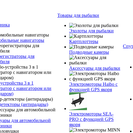
Товары для рыбалки
оника
Эхолоты для рыбалки
обильные навигаторы
Картплоттеры
Спут
Подводные камеры
егистраторы для
биля
Аксессуары для рыбалки
устройства 3 в 1
Электромоторы Haibo с
тратор с навигатором или
функцией GPS якоря
даром)
детекторы (антирадары)
Электромоторы SEA-
PRO с функцией GPS
уары для автомобильной
якоря
оники