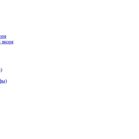
оря
 якоря
)
ифы)