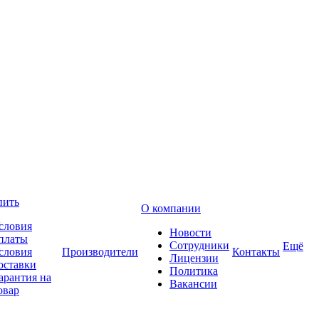
пить
О компании
словия
Новости
платы
Сотрудники
Ещё
словия
Производители
Контакты
Лицензии
оставки
Политика
арантия на
Вакансии
овар