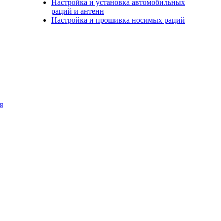
Настройка и установка автомобильных
раций и антенн
Настройка и прошивка носимых раций
я