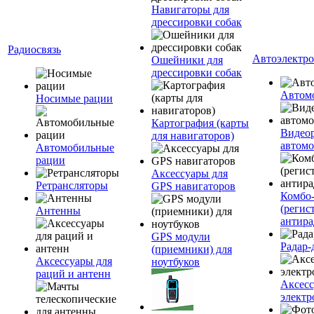
Навигаторы для
дрессировки собак
Радиосвязь
Автоэлектр
Ошейники для
дрессировки собак
Автом
Носимые рации
Картография (карты
Видеор
для навигаторов)
автомо
Автомобильные
рации
Аксессуары для
Ретрансляторы
GPS навигаторов
Комбо-
(регис
Антенны
антира
GPS модули
Радар-
(приемники) для
Аксессуары для
ноутбуков
раций и антенн
Аксесс
электр