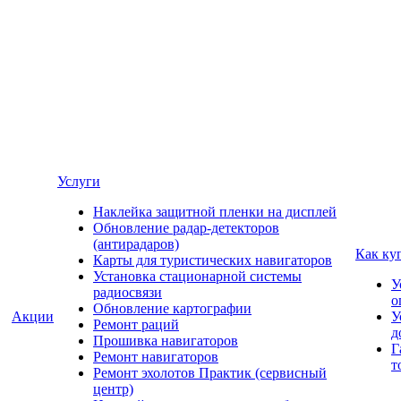
Услуги
Наклейка защитной пленки на дисплей
Обновление радар-детекторов
(антирадаров)
Как ку
Карты для туристических навигаторов
Установка стационарной системы
У
радиосвязи
о
Обновление картографии
Акции
У
Ремонт раций
д
Прошивка навигаторов
Г
Ремонт навигаторов
т
Ремонт эхолотов Практик (сервисный
центр)