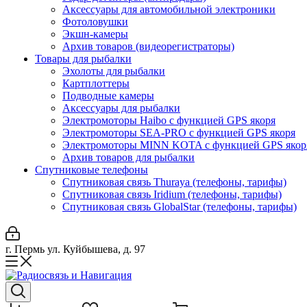
Аксессуары для автомобильной электроники
Фотоловушки
Экшн-камеры
Архив товаров (видеорегистраторы)
Товары для рыбалки
Эхолоты для рыбалки
Картплоттеры
Подводные камеры
Аксессуары для рыбалки
Электромоторы Haibo с функцией GPS якоря
Электромоторы SEA-PRO с функцией GPS якоря
Электромоторы MINN KOTA с функцией GPS якор
Архив товаров для рыбалки
Спутниковые телефоны
Спутниковая связь Thuraya (телефоны, тарифы)
Спутниковая связь Iridium (телефоны, тарифы)
Спутниковая связь GlobalStar (телефоны, тарифы)
г. Пермь ул. Куйбышева, д. 97