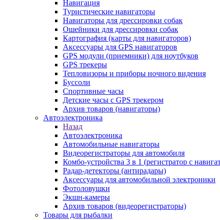
Навигация
Туристические навигаторы
Навигаторы для дрессировки собак
Ошейники для дрессировки собак
Картография (карты для навигаторов)
Аксессуары для GPS навигаторов
GPS модули (приемники) для ноутбуков
GPS трекеры
Тепловизоры и приборы ночного видения
Буссоли
Спортивные часы
Детские часы с GPS трекером
Архив товаров (навигаторы)
Автоэлектроника
Назад
Автоэлектроника
Автомобильные навигаторы
Видеорегистраторы для автомобиля
Комбо-устройства 3 в 1 (регистратор с навиг
Радар-детекторы (антирадары)
Аксессуары для автомобильной электроники
Фотоловушки
Экшн-камеры
Архив товаров (видеорегистраторы)
Товары для рыбалки