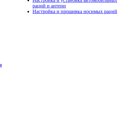
Настройка и установка автомобильных
раций и антенн
Настройка и прошивка носимых раций
я