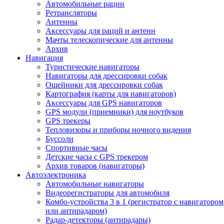
Автомобильные рации
Ретрансляторы
Антенны
Аксессуары для раций и антенн
Мачты телескопические для антенны
Архив
Навигация
Туристические навигаторы
Навигаторы для дрессировки собак
Ошейники для дрессировки собак
Картография (карты для навигаторов)
Аксессуары для GPS навигаторов
GPS модули (приемники) для ноутбуков
GPS трекеры
Тепловизоры и приборы ночного видения
Буссоли
Спортивные часы
Детские часы с GPS трекером
Архив товаров (навигаторы)
Автоэлектроника
Автомобильные навигаторы
Видеорегистраторы для автомобиля
Комбо-устройства 3 в 1 (регистратор с навигатором
или антирадаром)
Радар-детекторы (антирадары)