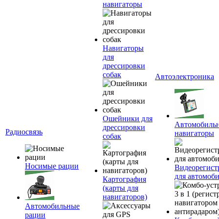
навигаторы
Навигаторы
для
дрессировки
собак
Автоэлектроника
Ошейники для
Автомобиль
дрессировки
Радиосвязь
навигаторы
собак
Носимые рации
Видеорегист
для автомоб
Картография
(карты для
навигаторов)
Автомобильные
рации