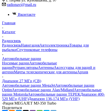
г. Пермь ул. Куйбышева, д. 97
radionavi@mail.ru
Вконтакте
Главная
-
Каталог
-
Радиосвязь
Радиосвязь
Навигация
Автоэлектроника
Товары для
рыбалки
Спутниковые телефоны
-
Автомобильные рации
Носимые рации
Автомобильные
рации
Ретрансляторы
Антенны
Аксессуары для раций и
антенн
Мачты телескопические для антенны
Архив
-
Диапазон 27 МГц (CB)
Автомобильные рации MegaJet
Автомобильные рации
Optim
Автомобильные рации Alan/Midland
Автомобильные
рации Motorola
Автомобильные рации ТЕРЕК
Диапазон 400-
520 МГц (UHF)
Диапазон 136-174 МГц (VHF)
-
Рация MEGAJET MJ-350 Turbo
Поделиться