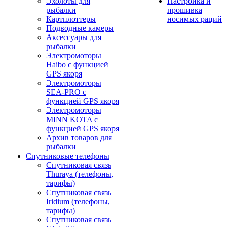
Эхолоты для
Настройка и
рыбалки
прошивка
Картплоттеры
носимых раций
Подводные камеры
Аксессуары для
рыбалки
Электромоторы
Haibo с функцией
GPS якоря
Электромоторы
SEA-PRO с
функцией GPS якоря
Электромоторы
MINN KOTA с
функцией GPS якоря
Архив товаров для
рыбалки
Спутниковые телефоны
Спутниковая связь
Thuraya (телефоны,
тарифы)
Спутниковая связь
Iridium (телефоны,
тарифы)
Спутниковая связь