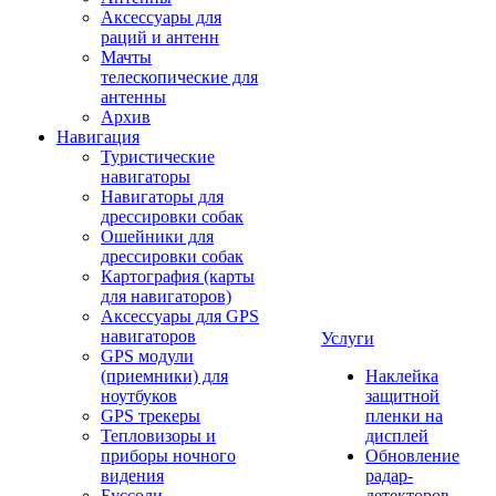
Аксессуары для
раций и антенн
Мачты
телескопические для
антенны
Архив
Навигация
Туристические
навигаторы
Навигаторы для
дрессировки собак
Ошейники для
дрессировки собак
Картография (карты
для навигаторов)
Аксессуары для GPS
навигаторов
Услуги
GPS модули
(приемники) для
Наклейка
ноутбуков
защитной
GPS трекеры
пленки на
Тепловизоры и
дисплей
приборы ночного
Обновление
видения
радар-
Буссоли
детекторов