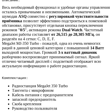
Описание:
Весь необходимый функционал и удобные органы управления
остались привычными и неизменными.
Автоматический
шумодав
ASQ
совместно с
регулировкой чувствительности
приёмника
позволит эффективно подстроиться к помеховой
обстановке, присутствует отдельная кнопка переключения
режимов "
0/5
", активации режима
Dual Watch
. Частотный
диапазон работы составляет
от 26,515 до 28,305 МГц
, он
разделён на 4 сетки: C, D, E, F.
MegaJet MJ-350 Turbo - пожалуй, одна из очень немногих
раций в данной ценовой категории с повышенной
14
Ватт
выходной мощностью.
Громкий
3-х ваттный динамик
разборчиво воспроизводит принимаемый сигнал.
Яркий
отлично читаемый дисплей с подсветкой отображает всю
актуальную информацию о работе радиостанции.
Комплектация:
Радиостанция MegaJet 350 Turbo
Тангента с микрофоном
Кабель питания с предохранителем
запасной предохранитель
Cкоба крепления
Руководство пользователя