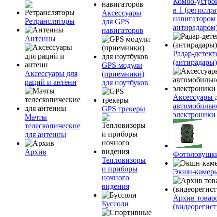
Комбо-устро
в 1 (регистра
Аксессуары
навигатором
Ретрансляторы
для GPS
антирадаром
навигаторов
Антенны
Радар-детек
(антирадары)
GPS модули
Аксессуары для
(приемники)
раций и антенн
для ноутбуков
Аксессуары 
автомобильн
GPS трекеры
электроники
Мачты
телескопические
для антенны
Архив
Фотоловушк
Тепловизоры
и приборы
Экшн-камер
ночного
видения
Архив товар
Буссоли
(видеорегист