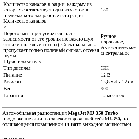
Количество каналов в рации, каждому из
которых соответствует одна из частот, в
180
пределах которых работает эта рация.
Количество каналов
?
Пороговый - пропускает сигнал в
Ручное
зависимости от его уровня (не важно шум
пороговое,
это или полезный сигнал). Спектральный -
Автоматическое
пропускает только полезный сигнал, отсекая
спектральное
шумы.
Шумоподавитель
Тип дисплея
ЖК
Питание
12 В
Размеры
13,8 х 4 х 12 см
Вес
900 г
Гарантия
12 месяцев
Автомобильная радиостанция
MegaJet MJ-350 Turbo
-
продолжение отлично зарекомендовавшей себя MJ-350
,
но
отличающейся повышенной
14 Ватт
выходной мощностью!