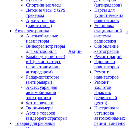
Спортивные часы
(антирадаров)
Детские часы с GPS
Карты для
трекером
туристических
Архив товаров
навигаторов
(навигаторы)
Установка
Автоэлектроника
стационарной
Автомобильные
системы
навигаторы
радиосвязи
Видеорегистраторы
Обновление
для автомобиля
Акции
картографии
Комбо-устройства 3
Ремонт раций
в 1 (регистратор с
Прошивка
навигатором или
навигаторов
антирадаром)
Ремонт
Радар-детекторы
навигаторов
(антирадары)
Ремонт
Аксессуары для
эхолотов
автомобильной
Практик
электроники
(сервисный
Фотоловушки
центр)
Экшн-камеры
Настройка и
Архив товаров
установка
(видеорегистраторы)
автомобильных
Товары для рыбалки
раций и антенн