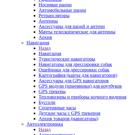
Носимые рации
Автомобильные рации
Ретрансляторы
Антенны
Аксессуары для раций и антенн
Мачты телескопические для антенны
Архив
Навигация
Назад
Навигация
Туристические навигаторы
Навигаторы для дрессировки собак
Ошейники для дрессировки собак
Картография (карты для навигаторов)
Аксессуары для GPS навигаторов
GPS модули (приемники) для ноутбуков
GPS трекеры
Тепловизоры и приборы ночного видения
Буссоли
Спортивные часы
Детские часы с GPS трекером
Архив товаров (навигаторы)
Автоэлектроника
Назад
Автоэлектроника