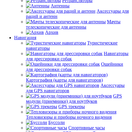
Ретрансляторы
Антенны
Аксессуары для
раций и антенн
Мачты
телескопические для антенны
Архив
Навигация
Туристические
навигаторы
Навигаторы
для дрессировки собак
Ошейники
для дрессировки собак
Картография (карты для навигаторов)
Аксессуары
для GPS навигаторов
GPS
модули (приемники) для ноутбуков
GPS трекеры
Тепловизоры и приборы ночного видения
Буссоли
Спортивные часы