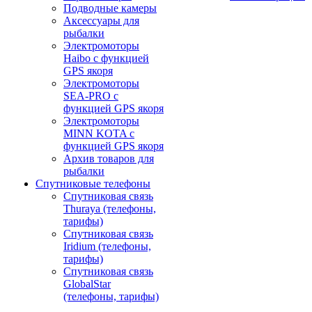
Подводные камеры
Аксессуары для
рыбалки
Электромоторы
Haibo с функцией
GPS якоря
Электромоторы
SEA-PRO с
функцией GPS якоря
Электромоторы
MINN KOTA с
функцией GPS якоря
Архив товаров для
рыбалки
Спутниковые телефоны
Спутниковая связь
Thuraya (телефоны,
тарифы)
Спутниковая связь
Iridium (телефоны,
тарифы)
Спутниковая связь
GlobalStar
(телефоны, тарифы)