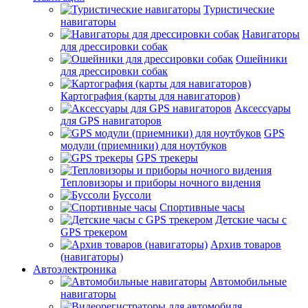
Туристические
навигаторы
Навигаторы
для дрессировки собак
Ошейники
для дрессировки собак
Картография (карты для навигаторов)
Аксессуары
для GPS навигаторов
GPS
модули (приемники) для ноутбуков
GPS трекеры
Тепловизоры и приборы ночного видения
Буссоли
Спортивные часы
Детские часы с
GPS трекером
Архив товаров
(навигаторы)
Автоэлектроника
Автомобильные
навигаторы