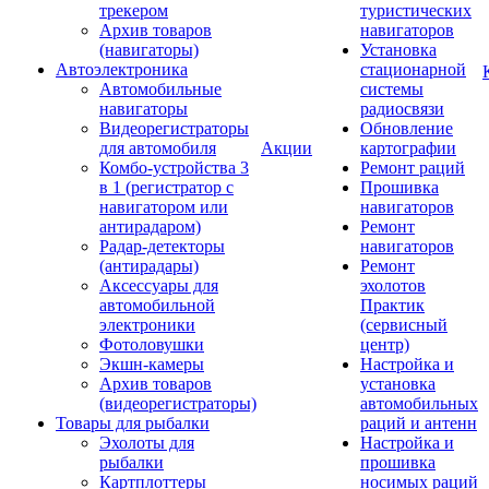
трекером
туристических
Архив товаров
навигаторов
(навигаторы)
Установка
Автоэлектроника
стационарной
Автомобильные
системы
навигаторы
радиосвязи
Видеорегистраторы
Обновление
для автомобиля
Акции
картографии
Комбо-устройства 3
Ремонт раций
в 1 (регистратор с
Прошивка
навигатором или
навигаторов
антирадаром)
Ремонт
Радар-детекторы
навигаторов
(антирадары)
Ремонт
Аксессуары для
эхолотов
автомобильной
Практик
электроники
(сервисный
Фотоловушки
центр)
Экшн-камеры
Настройка и
Архив товаров
установка
(видеорегистраторы)
автомобильных
Товары для рыбалки
раций и антенн
Эхолоты для
Настройка и
рыбалки
прошивка
Картплоттеры
носимых раций