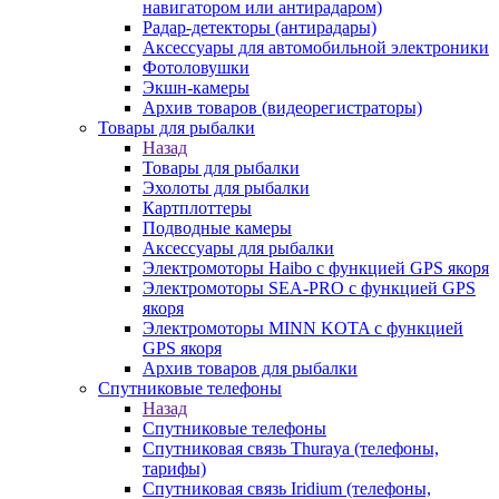
навигатором или антирадаром)
Радар-детекторы (антирадары)
Аксессуары для автомобильной электроники
Фотоловушки
Экшн-камеры
Архив товаров (видеорегистраторы)
Товары для рыбалки
Назад
Товары для рыбалки
Эхолоты для рыбалки
Картплоттеры
Подводные камеры
Аксессуары для рыбалки
Электромоторы Haibo с функцией GPS якоря
Электромоторы SEA-PRO с функцией GPS
якоря
Электромоторы MINN KOTA с функцией
GPS якоря
Архив товаров для рыбалки
Спутниковые телефоны
Назад
Спутниковые телефоны
Спутниковая связь Thuraya (телефоны,
тарифы)
Спутниковая связь Iridium (телефоны,