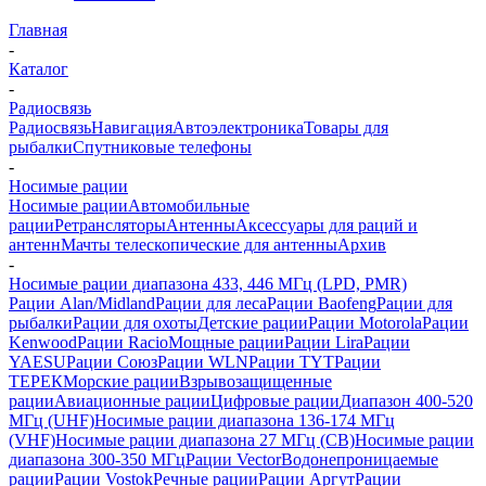
Главная
-
Каталог
-
Радиосвязь
Радиосвязь
Навигация
Автоэлектроника
Товары для
рыбалки
Спутниковые телефоны
-
Носимые рации
Носимые рации
Автомобильные
рации
Ретрансляторы
Антенны
Аксессуары для раций и
антенн
Мачты телескопические для антенны
Архив
-
Носимые рации диапазона 433, 446 МГц (LPD, PMR)
Рации Alan/Midland
Рации для леса
Рации Baofeng
Рации для
рыбалки
Рации для охоты
Детские рации
Рации Motorola
Рации
Kenwood
Рации Racio
Мощные рации
Рации Lira
Рации
YAESU
Рации Союз
Рации WLN
Рации TYT
Рации
ТЕРЕК
Морские рации
Взрывозащищенные
рации
Авиационные рации
Цифровые рации
Диапазон 400-520
МГц (UHF)
Носимые рации диапазона 136-174 МГц
(VHF)
Носимые рации диапазона 27 МГц (CB)
Носимые рации
диапазона 300-350 МГц
Рации Vector
Водонепроницаемые
рации
Рации Vostok
Речные рации
Рации Аргут
Рации