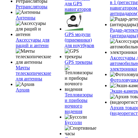
в 1 (регистра
для GPS
Ретрансляторы
навигатором
навигаторов
антирадаром
Антенны
Радар-детек
GPS модули
(антирадары)
Аксессуары для
(приемники)
раций и антенн
для ноутбуков
Аксессуары 
GPS трекеры
автомобильн
Мачты
электроники
телескопические
для антенны
Фотоловушк
Архив
Экшн-камер
Тепловизоры
и приборы
ночного
Архив товар
видения
(видеорегист
Буссоли