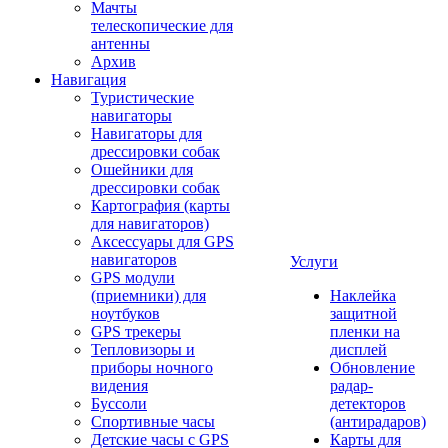
Мачты
телескопические для
антенны
Архив
Навигация
Туристические
навигаторы
Навигаторы для
дрессировки собак
Ошейники для
дрессировки собак
Картография (карты
для навигаторов)
Аксессуары для GPS
навигаторов
Услуги
GPS модули
(приемники) для
Наклейка
ноутбуков
защитной
GPS трекеры
пленки на
Тепловизоры и
дисплей
приборы ночного
Обновление
видения
радар-
Буссоли
детекторов
Спортивные часы
(антирадаров)
Детские часы с GPS
Карты для