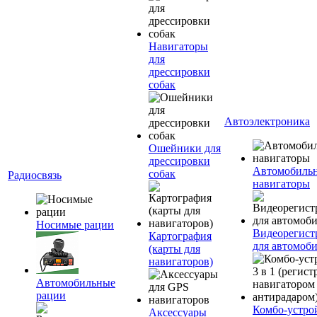
Навигаторы
для
дрессировки
собак
Автоэлектроника
Ошейники для
дрессировки
Автомобиль
собак
Радиосвязь
навигаторы
Носимые рации
Видеорегист
Картография
для автомоб
(карты для
навигаторов)
Автомобильные
рации
Комбо-устро
Аксессуары