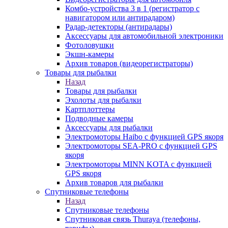
Комбо-устройства 3 в 1 (регистратор с
навигатором или антирадаром)
Радар-детекторы (антирадары)
Аксессуары для автомобильной электроники
Фотоловушки
Экшн-камеры
Архив товаров (видеорегистраторы)
Товары для рыбалки
Назад
Товары для рыбалки
Эхолоты для рыбалки
Картплоттеры
Подводные камеры
Аксессуары для рыбалки
Электромоторы Haibo с функцией GPS якоря
Электромоторы SEA-PRO с функцией GPS
якоря
Электромоторы MINN KOTA с функцией
GPS якоря
Архив товаров для рыбалки
Спутниковые телефоны
Назад
Спутниковые телефоны
Спутниковая связь Thuraya (телефоны,