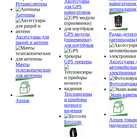
Аксессуары
навигатором
Ретрансляторы
для GPS
антирадаром
навигаторов
Антенны
GPS модули
Радар-детек
Аксессуары для
(приемники)
(антирадары)
раций и антенн
для ноутбуков
GPS трекеры
Аксессуары 
Мачты
автомобильн
телескопические
электроники
для антенны
Фотоловушк
Тепловизоры
Экшн-камер
и приборы
Архив
ночного
видения
Архив товар
Буссоли
(видеорегист