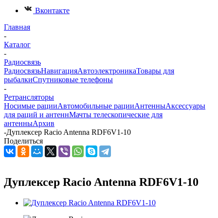
Вконтакте
Главная
-
Каталог
-
Радиосвязь
Радиосвязь
Навигация
Автоэлектроника
Товары для
рыбалки
Спутниковые телефоны
-
Ретрансляторы
Носимые рации
Автомобильные рации
Антенны
Аксессуары
для раций и антенн
Мачты телескопические для
антенны
Архив
-
Дуплексер Racio Antenna RDF6V1-10
Поделиться
Дуплексер Racio Antenna RDF6V1-10