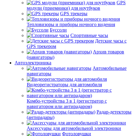
GPS
модули (приемники) для ноутбуков
GPS трекеры
Тепловизоры и приборы ночного видения
Буссоли
Спортивные часы
Детские часы с
GPS трекером
Архив товаров
(навигаторы)
Автоэлектроника
Автомобильные
навигаторы
Видеорегистраторы для автомобиля
Комбо-устройства 3 в 1 (регистратор с
навигатором или антирадаром)
Радар-детекторы
(антирадары)
Аксессуары для автомобильной электроники
Фотоловушки