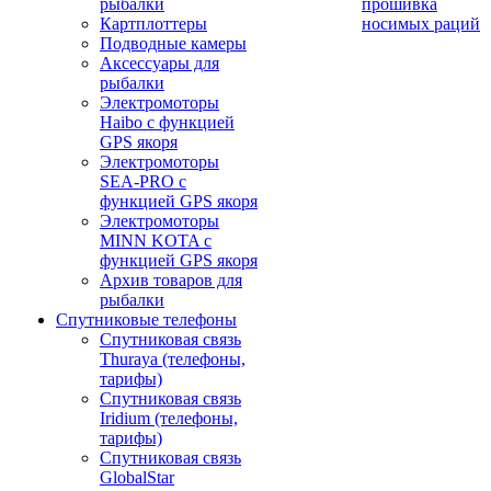
рыбалки
прошивка
Картплоттеры
носимых раций
Подводные камеры
Аксессуары для
рыбалки
Электромоторы
Haibo с функцией
GPS якоря
Электромоторы
SEA-PRO с
функцией GPS якоря
Электромоторы
MINN KOTA с
функцией GPS якоря
Архив товаров для
рыбалки
Спутниковые телефоны
Спутниковая связь
Thuraya (телефоны,
тарифы)
Спутниковая связь
Iridium (телефоны,
тарифы)
Спутниковая связь
GlobalStar