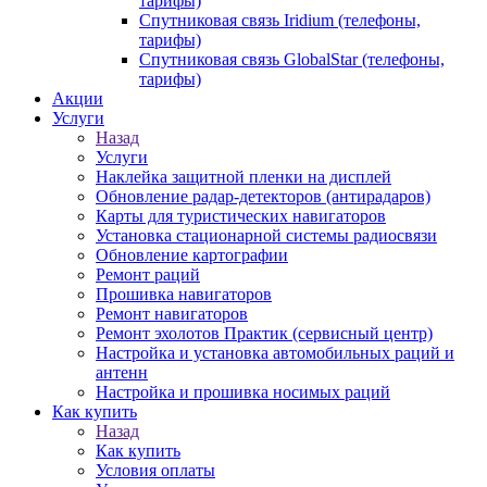
тарифы)
Спутниковая связь Iridium (телефоны,
тарифы)
Спутниковая связь GlobalStar (телефоны,
тарифы)
Акции
Услуги
Назад
Услуги
Наклейка защитной пленки на дисплей
Обновление радар-детекторов (антирадаров)
Карты для туристических навигаторов
Установка стационарной системы радиосвязи
Обновление картографии
Ремонт раций
Прошивка навигаторов
Ремонт навигаторов
Ремонт эхолотов Практик (сервисный центр)
Настройка и установка автомобильных раций и
антенн
Настройка и прошивка носимых раций
Как купить
Назад
Как купить
Условия оплаты