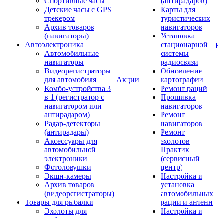
Спортивные часы
(антирадаров)
Детские часы с GPS
Карты для
трекером
туристических
Архив товаров
навигаторов
(навигаторы)
Установка
Автоэлектроника
стационарной
Автомобильные
системы
навигаторы
радиосвязи
Видеорегистраторы
Обновление
для автомобиля
Акции
картографии
Комбо-устройства 3
Ремонт раций
в 1 (регистратор с
Прошивка
навигатором или
навигаторов
антирадаром)
Ремонт
Радар-детекторы
навигаторов
(антирадары)
Ремонт
Аксессуары для
эхолотов
автомобильной
Практик
электроники
(сервисный
Фотоловушки
центр)
Экшн-камеры
Настройка и
Архив товаров
установка
(видеорегистраторы)
автомобильных
Товары для рыбалки
раций и антенн
Эхолоты для
Настройка и