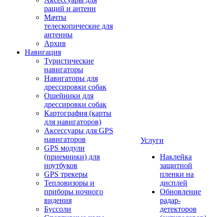
раций и антенн
Мачты
телескопические для
антенны
Архив
Навигация
Туристические
навигаторы
Навигаторы для
дрессировки собак
Ошейники для
дрессировки собак
Картография (карты
для навигаторов)
Аксессуары для GPS
навигаторов
Услуги
GPS модули
(приемники) для
Наклейка
ноутбуков
защитной
GPS трекеры
пленки на
Тепловизоры и
дисплей
приборы ночного
Обновление
видения
радар-
Буссоли
детекторов