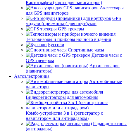
Картография (карты для навигаторов)
Аксессуары
для GPS навигаторов
GPS
модули (приемники) для ноутбуков
GPS трекеры
Тепловизоры и приборы ночного видения
Буссоли
Спортивные часы
Детские часы с
GPS трекером
Архив товаров
(навигаторы)
Автоэлектроника
Автомобильные
навигаторы
Видеорегистраторы для автомобиля
Комбо-устройства 3 в 1 (регистратор с
навигатором или антирадаром)
Радар-детекторы
(антирадары)