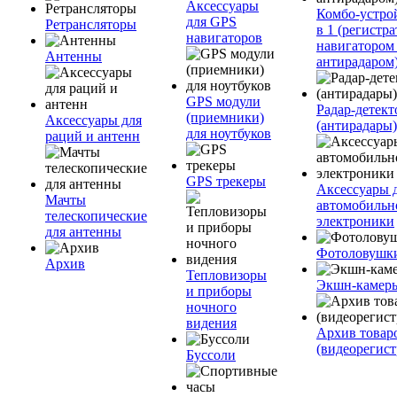
Аксессуары
Комбо-устро
для GPS
Ретрансляторы
в 1 (регистра
навигаторов
навигатором
Антенны
антирадаром
GPS модули
Радар-детек
(приемники)
Аксессуары для
(антирадары)
для ноутбуков
раций и антенн
GPS трекеры
Аксессуары 
Мачты
автомобильн
телескопические
электроники
для антенны
Фотоловушк
Архив
Тепловизоры
Экшн-камер
и приборы
ночного
видения
Архив товар
(видеорегист
Буссоли