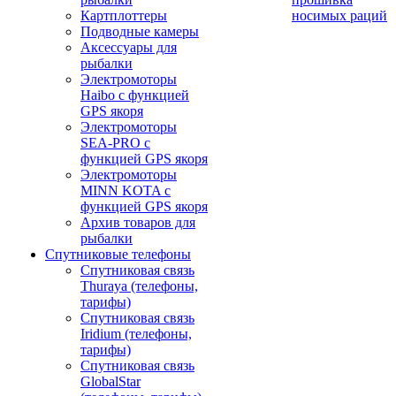
Картплоттеры
носимых раций
Подводные камеры
Аксессуары для
рыбалки
Электромоторы
Haibo с функцией
GPS якоря
Электромоторы
SEA-PRO с
функцией GPS якоря
Электромоторы
MINN KOTA с
функцией GPS якоря
Архив товаров для
рыбалки
Спутниковые телефоны
Спутниковая связь
Thuraya (телефоны,
тарифы)
Спутниковая связь
Iridium (телефоны,
тарифы)
Спутниковая связь
GlobalStar