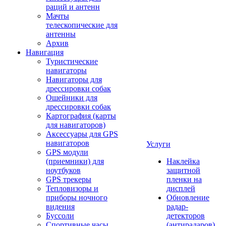
раций и антенн
Мачты
телескопические для
антенны
Архив
Навигация
Туристические
навигаторы
Навигаторы для
дрессировки собак
Ошейники для
дрессировки собак
Картография (карты
для навигаторов)
Аксессуары для GPS
навигаторов
Услуги
GPS модули
(приемники) для
Наклейка
ноутбуков
защитной
GPS трекеры
пленки на
Тепловизоры и
дисплей
приборы ночного
Обновление
видения
радар-
Буссоли
детекторов
Спортивные часы
(антирадаров)