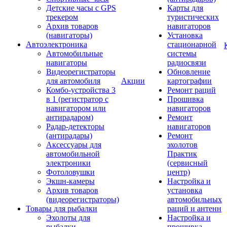
Детские часы с GPS
Карты для
трекером
туристических
Архив товаров
навигаторов
(навигаторы)
Установка
Автоэлектроника
стационарной
Автомобильные
системы
навигаторы
радиосвязи
Видеорегистраторы
Обновление
для автомобиля
Акции
картографии
Комбо-устройства 3
Ремонт раций
в 1 (регистратор с
Прошивка
навигатором или
навигаторов
антирадаром)
Ремонт
Радар-детекторы
навигаторов
(антирадары)
Ремонт
Аксессуары для
эхолотов
автомобильной
Практик
электроники
(сервисный
Фотоловушки
центр)
Экшн-камеры
Настройка и
Архив товаров
установка
(видеорегистраторы)
автомобильных
Товары для рыбалки
раций и антенн
Эхолоты для
Настройка и
рыбалки
прошивка