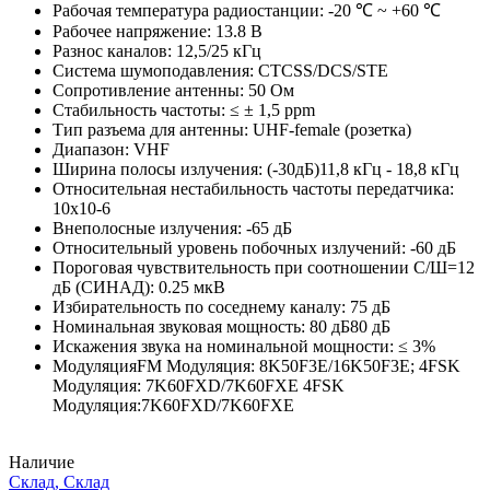
Рабочая температура радиостанции: -20 ℃ ~ +60 ℃
Рабочее напряжение: 13.8 В
Разнос каналов: 12,5/25 кГц
Система шумоподавления: CTCSS/DCS/STE
Сопротивление антенны: 50 Ом
Стабильность частоты: ≤ ± 1,5 ppm
Тип разъема для антенны: UHF-female (розетка)
Диапазон: VHF
Ширина полосы излучения: (-30дБ)11,8 кГц - 18,8 кГц
Относительная нестабильность частоты передатчика:
10х10-6
Внеполосные излучения: -65 дБ
Относительный уровень побочных излучений: -60 дБ
Пороговая чувствительность при соотношении С/Ш=12
дБ (СИНАД): 0.25 мкВ
Избирательность по соседнему каналу: 75 дБ
Номинальная звуковая мощность: 80 дБ80 дБ
Искажения звука на номинальной мощности: ≤ 3%
МодуляцияFM Модуляция: 8K50F3E/16K50F3E; 4FSK
Модуляция: 7K60FXD/7K60FXE 4FSK
Модуляция:7K60FXD/7K60FXE
Наличие
Склад, Склад