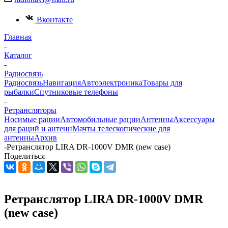
Вконтакте
Главная
-
Каталог
-
Радиосвязь
Радиосвязь
Навигация
Автоэлектроника
Товары для
рыбалки
Спутниковые телефоны
-
Ретрансляторы
Носимые рации
Автомобильные рации
Антенны
Аксессуары
для раций и антенн
Мачты телескопические для
антенны
Архив
-
Ретранслятор LIRA DR-1000V DMR (new case)
Поделиться
Ретранслятор LIRA DR-1000V DMR
(new case)