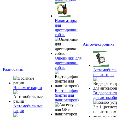
Навигаторы
для
дрессировки
собак
Автоэлектроника
Ошейники для
дрессировки
собак
Радиосвязь
Автомобиль
навигаторы
Носимые рации
Картография
Видеорегист
(карты для
для автомоб
навигаторов)
Автомобильные
рации