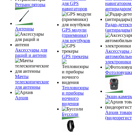
для GPS
навигатором
Ретрансляторы
навигаторов
антирадаром
Радар-детек
Антенны
GPS модули
(антирадары)
(приемники)
для ноутбуков
Аксессуары для
Аксессуары 
раций и антенн
GPS трекеры
автомобильн
электроники
Фотоловушк
Мачты
телескопические
для антенны
Тепловизоры
и приборы
Экшн-камер
Архив
ночного
видения
Архив товар
Буссоли
(видеорегист