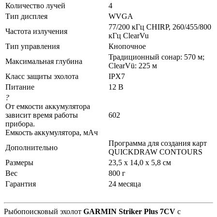
Количество лучей
4
Тип дисплея
WVGA
77/200 кГц CHIRP, 260/455/800
Частота излучения
кГц ClearVu
Тип управления
Кнопочное
Традиционный сонар: 570 м;
Максимальная глубина
ClearVü: 225 м
Класс защиты эхолота
IPX7
Питание
12 В
?
От емкости аккумулятора
зависит время работы
602
прибора.
Емкость аккумулятора, мАч
Программа для создания карт
Дополнительно
QUICKDRAW CONTOURS
Размеры
23,5 x 14,0 x 5,8 см
Вес
800 г
Гарантия
24 месяца
Рыбопоисковый эхолот
GARMIN Striker Plus 7CV
с