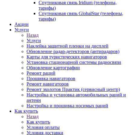
Спутниковая связь Iridium (телефоны,
тарифы)
Спутниковая связь GlobalStar (телефоны,
тарифы)
Акции
Услуги
Назад
Услуги
Наклейка защитной пленки на дисплей
Обновление радар-детекторов (антирадаров)
Карты для туристических навигаторов
Установка стационарной системы радиосвязи
Обновление картографии
Ремонт раций
Прошивка навигаторов
Ремонт навигаторов
Ремонт эхолотов Практик (сервисный центр)
Настройка и установка автомобильных раций и
антенн
Настройка и прошивка носимых раций
Как купить
Назад
Как купить
Условия оплаты
Условия доставки