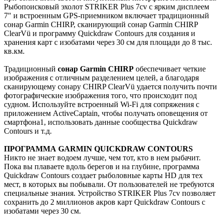
Рыбопоисковый эхолот STRIKER Plus 7cv с ярким дисплеем
7" и встроенным GPS-приемником включает традиционный
сонар Garmin CHIRP, сканирующий сонар Garmin CHIRP
ClearVü и программу Quickdraw Contours для создания и
хранения карт с изобатами через 30 см для площади до 8 тыс.
кв.км.
Традиционный
сонар Garmin CHIRP
обеспечивает четкие
изображения с отличным разделением целей, а благодаря
сканирующему сонару CHIRP ClearVü удается получить почти
фотографические изображения того, что происходит под
судном. Используйте встроенный Wi-Fi для сопряжения с
приложением ActiveCaptain, чтобы получать оповещения от
смартфона1, использовать данные сообщества Quickdraw
Contours и т.д.
ПРОГРАММА GARMIN QUICKDRAW CONTOURS
Никто не знает водоем лучше, чем тот, кто в нем рыбачит.
Пока вы плаваете вдоль берегов и на глубине, программа
Quickdraw Contours создает рыболовные карты HD для тех
мест, в которых вы побывали. От пользователей не требуются
специальные знания. Устройство STRIKER Plus 7cv позволяет
сохранить до 2 миллионов акров карт Quickdraw Contours с
изобатами через 30 см.