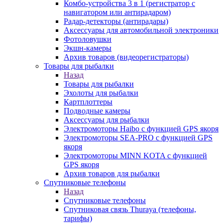
Комбо-устройства 3 в 1 (регистратор с
навигатором или антирадаром)
Радар-детекторы (антирадары)
Аксессуары для автомобильной электроники
Фотоловушки
Экшн-камеры
Архив товаров (видеорегистраторы)
Товары для рыбалки
Назад
Товары для рыбалки
Эхолоты для рыбалки
Картплоттеры
Подводные камеры
Аксессуары для рыбалки
Электромоторы Haibo с функцией GPS якоря
Электромоторы SEA-PRO с функцией GPS
якоря
Электромоторы MINN KOTA с функцией
GPS якоря
Архив товаров для рыбалки
Спутниковые телефоны
Назад
Спутниковые телефоны
Спутниковая связь Thuraya (телефоны,
тарифы)