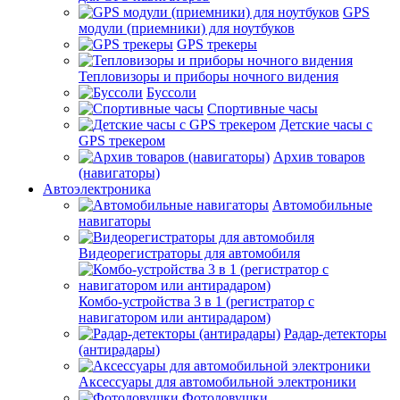
GPS
модули (приемники) для ноутбуков
GPS трекеры
Тепловизоры и приборы ночного видения
Буссоли
Спортивные часы
Детские часы с
GPS трекером
Архив товаров
(навигаторы)
Автоэлектроника
Автомобильные
навигаторы
Видеорегистраторы для автомобиля
Комбо-устройства 3 в 1 (регистратор с
навигатором или антирадаром)
Радар-детекторы
(антирадары)
Аксессуары для автомобильной электроники
Фотоловушки