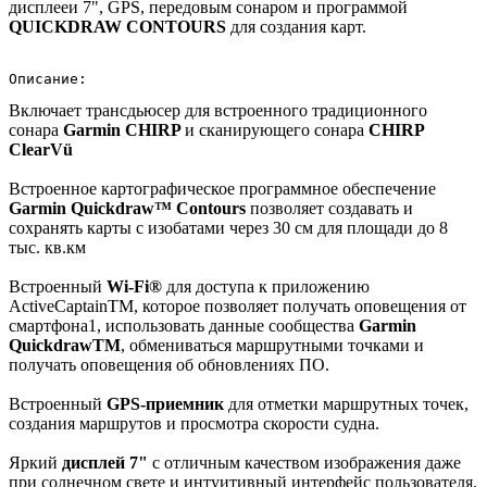
дисплееи 7", GPS, передовым сонаром и программой
QUICKDRAW CONTOURS
для создания карт.
Описание:
Включает трансдьюсер для встроенного традиционного
сонара
Garmin CHIRP
и сканирующего сонара
CHIRP
ClearVü
Встроенное картографическое программное обеспечение
Garmin Quickdra
w™
Contours
позволяет создавать и
сохранять карты с изобатами через 30 см для площади до 8
тыс. кв.км
Встроенный
Wi-Fi®
для доступа к приложению
ActiveCaptainTM, которое позволяет получать оповещения от
смартфона1, использовать данные сообщества
Garmin
QuickdrawTM
, обмениваться маршрутными точками и
получать оповещения об обновлениях ПО.
Встроенный
GPS-приемник
для отметки маршрутных точек,
создания маршрутов и просмотра скорости судна.
Яркий
дисплей 7"
с отличным качеством изображения даже
при солнечном свете и интуитивный интерфейс пользователя.