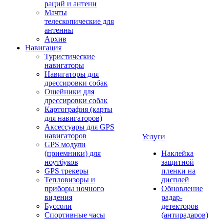
раций и антенн
Мачты
телескопические для
антенны
Архив
Навигация
Туристические
навигаторы
Навигаторы для
дрессировки собак
Ошейники для
дрессировки собак
Картография (карты
для навигаторов)
Аксессуары для GPS
навигаторов
Услуги
GPS модули
(приемники) для
Наклейка
ноутбуков
защитной
GPS трекеры
пленки на
Тепловизоры и
дисплей
приборы ночного
Обновление
видения
радар-
Буссоли
детекторов
Спортивные часы
(антирадаров)