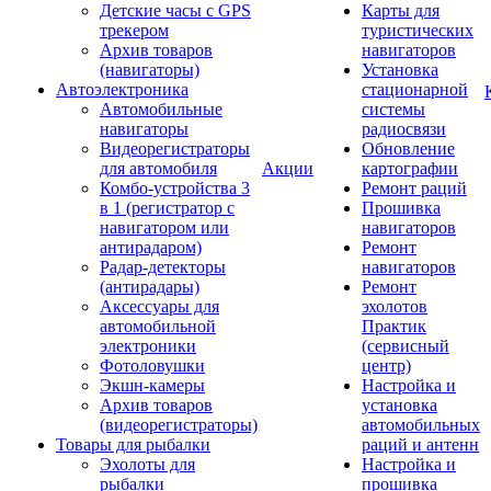
Детские часы с GPS
Карты для
трекером
туристических
Архив товаров
навигаторов
(навигаторы)
Установка
Автоэлектроника
стационарной
Автомобильные
системы
навигаторы
радиосвязи
Видеорегистраторы
Обновление
для автомобиля
Акции
картографии
Комбо-устройства 3
Ремонт раций
в 1 (регистратор с
Прошивка
навигатором или
навигаторов
антирадаром)
Ремонт
Радар-детекторы
навигаторов
(антирадары)
Ремонт
Аксессуары для
эхолотов
автомобильной
Практик
электроники
(сервисный
Фотоловушки
центр)
Экшн-камеры
Настройка и
Архив товаров
установка
(видеорегистраторы)
автомобильных
Товары для рыбалки
раций и антенн
Эхолоты для
Настройка и
рыбалки
прошивка