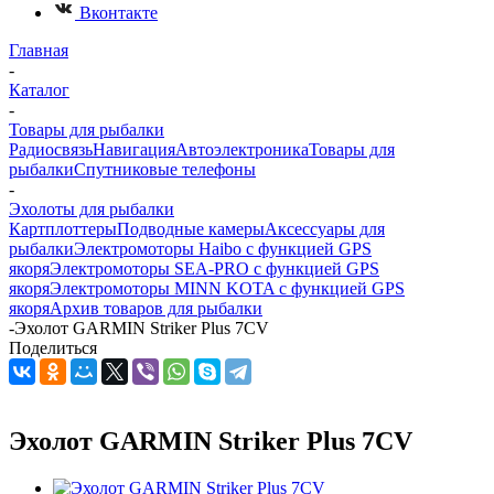
Вконтакте
Главная
-
Каталог
-
Товары для рыбалки
Радиосвязь
Навигация
Автоэлектроника
Товары для
рыбалки
Спутниковые телефоны
-
Эхолоты для рыбалки
Картплоттеры
Подводные камеры
Аксессуары для
рыбалки
Электромоторы Haibo с функцией GPS
якоря
Электромоторы SEA-PRO с функцией GPS
якоря
Электромоторы MINN KOTA с функцией GPS
якоря
Архив товаров для рыбалки
-
Эхолот GARMIN Striker Plus 7CV
Поделиться
Эхолот GARMIN Striker Plus 7CV