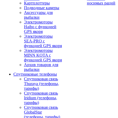
Картплоттеры
носимых раций
Подводные камеры
Аксессуары для
рыбалки
Электромоторы
Haibo с функцией
GPS якоря
Электромоторы
SEA-PRO с
функцией GPS якоря
Электромоторы
MINN KOTA с
функцией GPS якоря
Архив товаров для
рыбалки
Спутниковые телефоны
Спутниковая связь
Thuraya (телефоны,
тарифы)
Спутниковая связь
Iridium (телефоны,
тарифы)
Спутниковая связь
GlobalStar
(телефоны, тарифы)