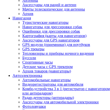
Антенны
Аксессуары для раций и антенн
Мачты телескопические для антенны
Архив
Навигация
Туристические навигаторы
Навигаторы для дрессировки собак
Ошейники для дрессировки собак
Картография (карты для навигаторов)
Аксессуары для GPS навигаторов
GPS модули (приемники) для ноутбуков
GPS трекеры
Тепловизоры и приборы ночного видения
Буссоли
Спортивные часы
Детские часы с GPS трекером
Архив товаров (навигаторы)
Автоэлектроника
Автомобильные навигаторы
Видеорегистраторы для автомобиля
Комбо-устройства 3 в 1 (регистратор с навигатором
или антирадаром)
Радар-детекторы (антирадары)
Аксессуары для автомобильной электроники
Фотоловушки