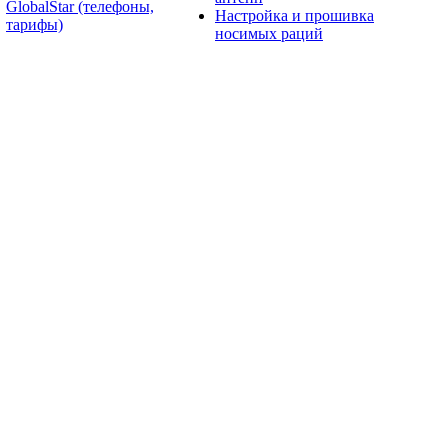
GlobalStar (телефоны,
Настройка и прошивка
тарифы)
носимых раций