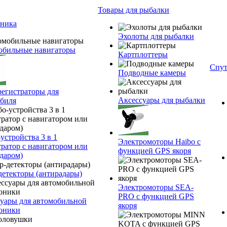
Товары для рыбалки
оника
Эхолоты для рыбалки
обильные навигаторы
Картплоттеры
Спут
Подводные камеры
егистраторы для
Аксессуары для рыбалки
биля
устройства 3 в 1
Электромоторы Haibo с
тратор с навигатором или
функцией GPS якоря
даром)
детекторы (антирадары)
Электромоторы SEA-
PRO с функцией GPS
уары для автомобильной
якоря
оники