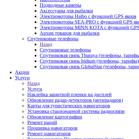
Подводные камеры
Аксессуары для рыбалки
Электромоторы Haibo с функцией GPS якоря
Электромоторы SEA-PRO с функцией GPS як
Электромоторы MINN KOTA с функцией GPS
Архив товаров для рыбалки
Спутниковые телефоны
Назад
Спутниковые телефоны
Спутниковая связь Thuraya (телефоны, тарифы
Спутниковая связь Iridium (телефоны, тарифы)
Спутниковая связь GlobalStar (телефоны, тар
Акции
Услуги
Назад
Услуги
Наклейка защитной пленки на дисплей
Обновление радар-детекторов (антирадаров)
Карты для туристических навигаторов
Установка стационарной системы радиосвязи
Обновление картографии
Ремонт раций
Прошивка навигаторов
Ремонт навигаторов