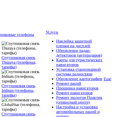
Услуги
никовые телефоны
Наклейка защитной
пленки на дисплей
Обновление радар-
детекторов (антирадаров)
Спутниковая связь
Карты для туристических
Thuraya (телефоны,
навигаторов
тарифы)
Установка стационарной
системы радиосвязи
Обновление картографии
Ещё
Ремонт раций
Спутниковая связь
Прошивка навигаторов
Iridium (телефоны,
Ремонт навигаторов
тарифы)
Ремонт эхолотов Практик
(сервисный центр)
Настройка и установка
автомобильных раций и
Спутниковая связь
антенн