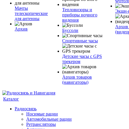
Фотол
Мачты
Тепловизоры и
Экшн-
телескопические
приборы ночного
для антенны
видения
Архив 
Архив
Буссоли
(видео
Спортивные часы
Детские часы с GPS
трекером
Архив товаров
(навигаторы)
Каталог
Радиосвязь
Носимые рации
Автомобильные рации
Ретрансляторы