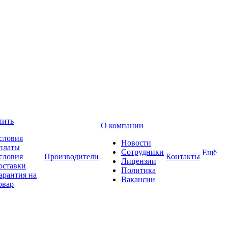
пить
О компании
словия
Новости
платы
Сотрудники
Ещё
словия
Производители
Контакты
Лицензии
оставки
Политика
арантия на
Вакансии
овар