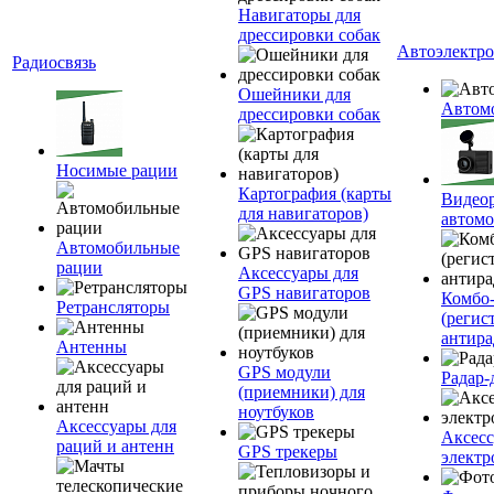
Навигаторы для
дрессировки собак
Автоэлектр
Радиосвязь
Ошейники для
Автом
дрессировки собак
Носимые рации
Картография (карты
Видеор
для навигаторов)
автомо
Автомобильные
рации
Аксессуары для
GPS навигаторов
Комбо-
Ретрансляторы
(регис
антира
Антенны
GPS модули
Радар-
(приемники) для
ноутбуков
Аксессуары для
Аксесс
раций и антенн
GPS трекеры
электр