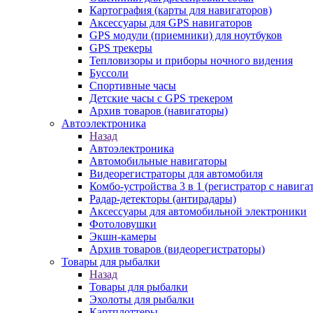
Картография (карты для навигаторов)
Аксессуары для GPS навигаторов
GPS модули (приемники) для ноутбуков
GPS трекеры
Тепловизоры и приборы ночного видения
Буссоли
Спортивные часы
Детские часы с GPS трекером
Архив товаров (навигаторы)
Автоэлектроника
Назад
Автоэлектроника
Автомобильные навигаторы
Видеорегистраторы для автомобиля
Комбо-устройства 3 в 1 (регистратор с навиг
Радар-детекторы (антирадары)
Аксессуары для автомобильной электроники
Фотоловушки
Экшн-камеры
Архив товаров (видеорегистраторы)
Товары для рыбалки
Назад
Товары для рыбалки
Эхолоты для рыбалки
Картплоттеры