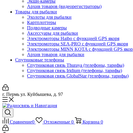
Экшн-камеры
Архив товаров (видеорегистраторы)
Товары для рыбалки
Эхолоты для рыбалки
Картплоттеры
Подводные камеры
Аксессуары для рыбалки
Электромоторы Haibo с функцией GPS якоря
Электромоторы SEA-PRO с функцией GPS якоря
Электромоторы MINN KOTA с функцией GPS якор
Архив товаров для рыбалки
Спутниковые телефоны
Спутниковая связь Thuraya (телефоны, тарифы)
Спутниковая связь Iridium (телефоны, тарифы)
Спутниковая связь GlobalStar (телефоны, тарифы)
г. Пермь ул. Куйбышева, д. 97
Сравнение
0
Отложенные
0
Корзина
0