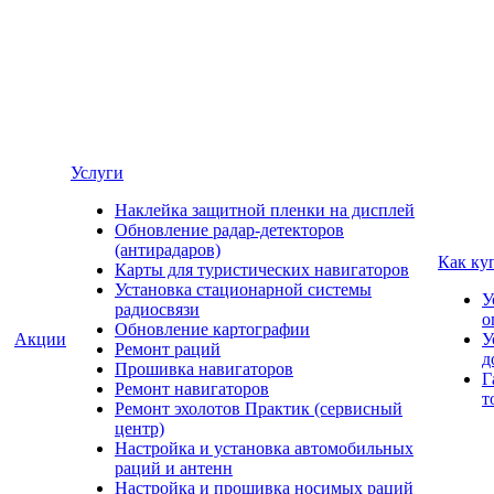
Услуги
Наклейка защитной пленки на дисплей
Обновление радар-детекторов
(антирадаров)
Как ку
Карты для туристических навигаторов
Установка стационарной системы
У
радиосвязи
о
Обновление картографии
Акции
У
Ремонт раций
д
Прошивка навигаторов
Г
Ремонт навигаторов
т
Ремонт эхолотов Практик (сервисный
центр)
Настройка и установка автомобильных
раций и антенн
Настройка и прошивка носимых раций