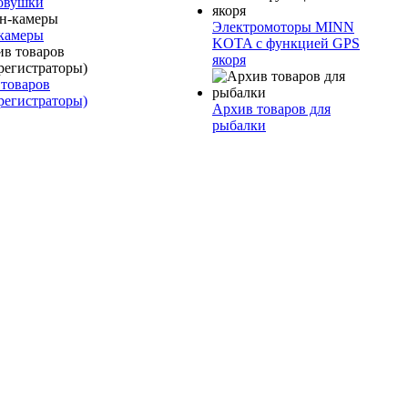
овушки
Электромоторы MINN
камеры
KOTA с функцией GPS
якоря
товаров
регистраторы)
Архив товаров для
рыбалки