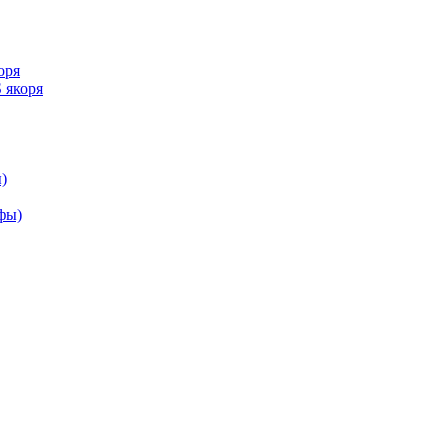
оря
 якоря
)
ифы)