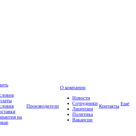
пить
О компании
словия
Новости
платы
Сотрудники
Ещё
словия
Производители
Контакты
Лицензии
оставки
Политика
арантия на
Вакансии
овар