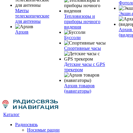
Фотол
Мачты
Экшн-
телескопические
Тепловизоры и
для антенны
приборы ночного
видения
Архив 
Архив
(видео
Буссоли
Спортивные часы
Детские часы с GPS
трекером
Архив товаров
(навигаторы)
Каталог
Радиосвязь
Носимые рации