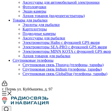
Аксессуары для автомобильной электроники
Фотоловушки
Экшн-камеры
Архив товаров (видеорегистраторы)
Товары для рыбалки
Эхолоты для рыбалки
Картплоттеры
Подводные камеры
Аксессуары для рыбалки
Электромоторы Haibo с функцией GPS якоря
Электромоторы SEA-PRO с функцией GPS якоря
Электромоторы MINN KOTA с функцией GPS якор
Архив товаров для рыбалки
Спутниковые телефоны
Спутниковая связь Thuraya (телефоны, тарифы)
Спутниковая связь Iridium (телефоны, тарифы)
Спутниковая связь GlobalStar (телефоны, тарифы)
г. Пермь ул. Куйбышева, д. 97