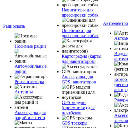
Навигаторы для
дрессировки собак
Автоэлектр
Радиосвязь
Ошейники для
дрессировки собак
Автом
Носимые рации
Видеор
Картография (карты
автомо
для навигаторов)
Автомобильные
рации
Аксессуары для
Комбо-
Ретрансляторы
GPS навигаторов
(регис
антира
Антенны
Радар-
GPS модули
(приемники) для
Аксессуары для
ноутбуков
Аксесс
раций и антенн
электр
GPS трекеры