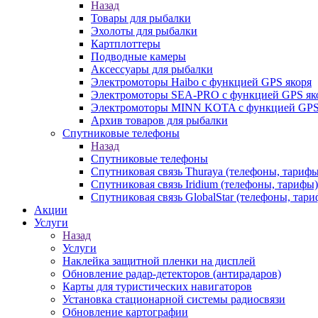
Назад
Товары для рыбалки
Эхолоты для рыбалки
Картплоттеры
Подводные камеры
Аксессуары для рыбалки
Электромоторы Haibo с функцией GPS якоря
Электромоторы SEA-PRO с функцией GPS як
Электромоторы MINN KOTA с функцией GPS
Архив товаров для рыбалки
Спутниковые телефоны
Назад
Спутниковые телефоны
Спутниковая связь Thuraya (телефоны, тарифы
Спутниковая связь Iridium (телефоны, тарифы)
Спутниковая связь GlobalStar (телефоны, тар
Акции
Услуги
Назад
Услуги
Наклейка защитной пленки на дисплей
Обновление радар-детекторов (антирадаров)
Карты для туристических навигаторов
Установка стационарной системы радиосвязи
Обновление картографии