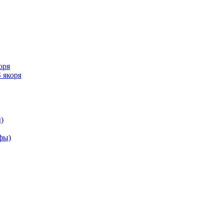
оря
 якоря
)
ифы)