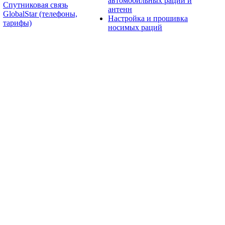
автомобильных раций и
Спутниковая связь
антенн
GlobalStar (телефоны,
Настройка и прошивка
тарифы)
носимых раций