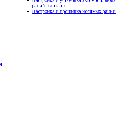
Настройка и установка автомобильных
раций и антенн
Настройка и прошивка носимых раций
я