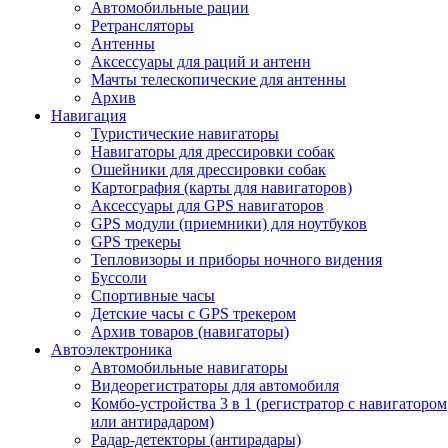
Автомобильные рации
Ретрансляторы
Антенны
Аксессуары для раций и антенн
Мачты телескопические для антенны
Архив
Навигация
Туристические навигаторы
Навигаторы для дрессировки собак
Ошейники для дрессировки собак
Картография (карты для навигаторов)
Аксессуары для GPS навигаторов
GPS модули (приемники) для ноутбуков
GPS трекеры
Тепловизоры и приборы ночного видения
Буссоли
Спортивные часы
Детские часы с GPS трекером
Архив товаров (навигаторы)
Автоэлектроника
Автомобильные навигаторы
Видеорегистраторы для автомобиля
Комбо-устройства 3 в 1 (регистратор с навигатором
или антирадаром)
Радар-детекторы (антирадары)