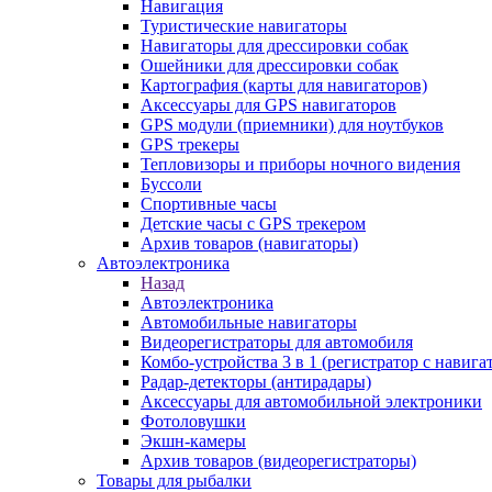
Навигация
Туристические навигаторы
Навигаторы для дрессировки собак
Ошейники для дрессировки собак
Картография (карты для навигаторов)
Аксессуары для GPS навигаторов
GPS модули (приемники) для ноутбуков
GPS трекеры
Тепловизоры и приборы ночного видения
Буссоли
Спортивные часы
Детские часы с GPS трекером
Архив товаров (навигаторы)
Автоэлектроника
Назад
Автоэлектроника
Автомобильные навигаторы
Видеорегистраторы для автомобиля
Комбо-устройства 3 в 1 (регистратор с навиг
Радар-детекторы (антирадары)
Аксессуары для автомобильной электроники
Фотоловушки
Экшн-камеры
Архив товаров (видеорегистраторы)
Товары для рыбалки