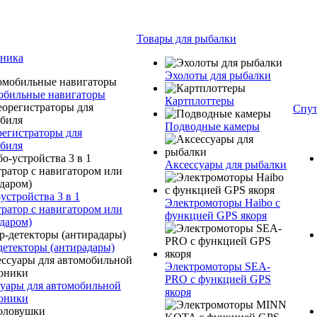
Товары для рыбалки
оника
Эхолоты для рыбалки
обильные навигаторы
Картплоттеры
Спут
Подводные камеры
егистраторы для
биля
Аксессуары для рыбалки
устройства 3 в 1
Электромоторы Haibo с
тратор с навигатором или
функцией GPS якоря
даром)
детекторы (антирадары)
Электромоторы SEA-
PRO с функцией GPS
уары для автомобильной
якоря
оники