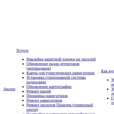
Услуги
Наклейка защитной пленки на дисплей
Обновление радар-детекторов
(антирадаров)
Как ку
Карты для туристических навигаторов
Установка стационарной системы
У
радиосвязи
о
Обновление картографии
Акции
У
Ремонт раций
д
Прошивка навигаторов
Г
Ремонт навигаторов
т
Ремонт эхолотов Практик (сервисный
центр)