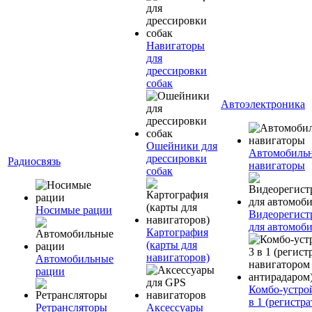
Навигаторы
для
дрессировки
собак
Автоэлектроника
Ошейники для
Автомобиль
дрессировки
Радиосвязь
навигаторы
собак
Носимые рации
Видеорегист
для автомоб
Картография
(карты для
навигаторов)
Автомобильные
рации
Комбо-устро
в 1 (регистра
Ретрансляторы
Аксессуары