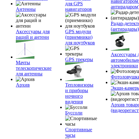
навигатором
для GPS
антирадаром
Антенны
навигаторов
Радар-детек
(антирадары)
Аксессуары для
GPS модули
раций и антенн
(приемники)
для ноутбуков
Аксессуары 
GPS трекеры
автомобильн
Мачты
электроники
телескопические
для антенны
Фотоловушк
Архив
Тепловизоры
Экшн-камер
и приборы
ночного
видения
Архив товар
(видеорегист
Буссоли
Спортивные
часы