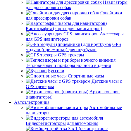
Навигаторы
для дрессировки собак
Ошейники
для дрессировки собак
Картография (карты для навигаторов)
Аксессуары
для GPS навигаторов
GPS
модули (приемники) для ноутбуков
GPS трекеры
Тепловизоры и приборы ночного видения
Буссоли
Спортивные часы
Детские часы с
GPS трекером
Архив товаров
(навигаторы)
Автоэлектроника
Автомобильные
навигаторы
Видеорегистраторы для автомобиля