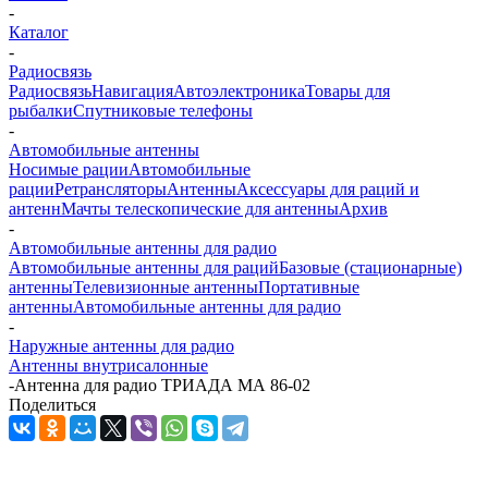
-
Каталог
-
Радиосвязь
Радиосвязь
Навигация
Автоэлектроника
Товары для
рыбалки
Спутниковые телефоны
-
Автомобильные антенны
Носимые рации
Автомобильные
рации
Ретрансляторы
Антенны
Аксессуары для раций и
антенн
Мачты телескопические для антенны
Архив
-
Автомобильные антенны для радио
Автомобильные антенны для раций
Базовые (стационарные)
антенны
Телевизионные антенны
Портативные
антенны
Автомобильные антенны для радио
-
Наружные антенны для радио
Антенны внутрисалонные
-
Антенна для радио ТРИАДА МА 86-02
Поделиться