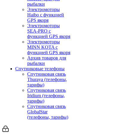
рыбалки
Электромоторы
Haibo с функцией
GPS якоря
Электромоторы
SEA-PRO с
функцией GPS якоря
Электромоторы
MINN KOTA с
функцией GPS якоря
Архив товаров для
рыбалки
Спутниковые телефоны
Спутниковая связь
Thuraya (телефоны,
тарифы)
Спутниковая связь
Iridium (телефоны,
тарифы)
Спутниковая связь
GlobalStar
(телефоны, тарифы)