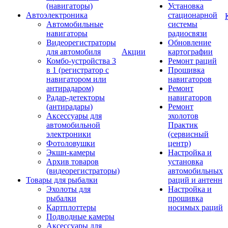
(навигаторы)
Установка
Автоэлектроника
стационарной
Автомобильные
системы
навигаторы
радиосвязи
Видеорегистраторы
Обновление
для автомобиля
Акции
картографии
Комбо-устройства 3
Ремонт раций
в 1 (регистратор с
Прошивка
навигатором или
навигаторов
антирадаром)
Ремонт
Радар-детекторы
навигаторов
(антирадары)
Ремонт
Аксессуары для
эхолотов
автомобильной
Практик
электроники
(сервисный
Фотоловушки
центр)
Экшн-камеры
Настройка и
Архив товаров
установка
(видеорегистраторы)
автомобильных
Товары для рыбалки
раций и антенн
Эхолоты для
Настройка и
рыбалки
прошивка
Картплоттеры
носимых раций
Подводные камеры
Аксессуары для