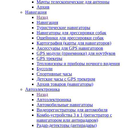
Мачты телескопические для антенны
Архив
Навигация
Назад
Навигация
Туристические навигаторы
Навигаторы для дрессировки собак
Ошейники для дрессировки собак
Картография (карты для навигаторов)
Аксессуары для GPS навигаторов
GPS модули (приемники) для ноутбуков
GPS трекеры
Тепловизоры и приборы ночного видения
Буссоли
Спортивные часы
Детские часы с GPS трекером
Архив товаров (навигаторы)
Автоэлектроника
Назад
Автоэлектроника
Автомобильные навигаторы
Видеорегистраторы для автомобиля
Комбо-устройства 3 в 1 (регистратор с
навигатором или антирадаром)
Радар-детекторы (антирадары)