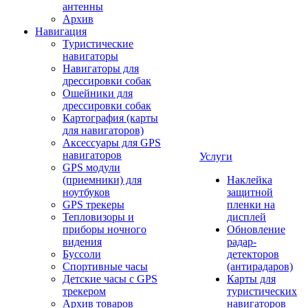
антенны
Архив
Навигация
Туристические
навигаторы
Навигаторы для
дрессировки собак
Ошейники для
дрессировки собак
Картография (карты
для навигаторов)
Аксессуары для GPS
навигаторов
Услуги
GPS модули
(приемники) для
Наклейка
ноутбуков
защитной
GPS трекеры
пленки на
Тепловизоры и
дисплей
приборы ночного
Обновление
видения
радар-
Буссоли
детекторов
Спортивные часы
(антирадаров)
Детские часы с GPS
Карты для
трекером
туристических
Архив товаров
навигаторов