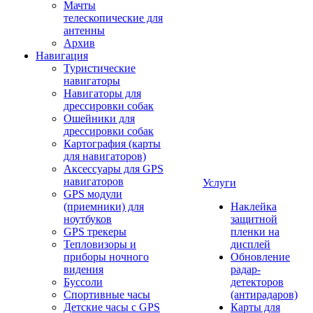
Мачты
телескопические для
антенны
Архив
Навигация
Туристические
навигаторы
Навигаторы для
дрессировки собак
Ошейники для
дрессировки собак
Картография (карты
для навигаторов)
Аксессуары для GPS
навигаторов
Услуги
GPS модули
(приемники) для
Наклейка
ноутбуков
защитной
GPS трекеры
пленки на
Тепловизоры и
дисплей
приборы ночного
Обновление
видения
радар-
Буссоли
детекторов
Спортивные часы
(антирадаров)
Детские часы с GPS
Карты для