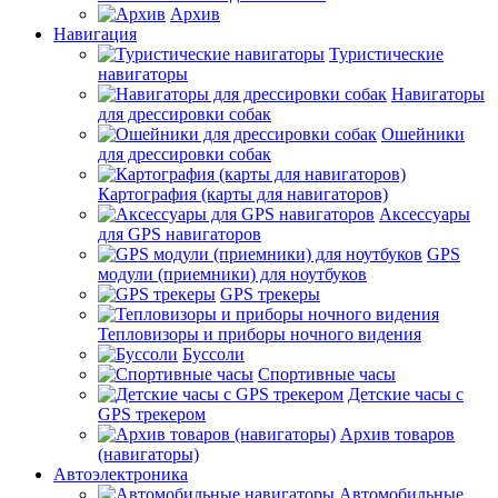
Архив
Навигация
Туристические
навигаторы
Навигаторы
для дрессировки собак
Ошейники
для дрессировки собак
Картография (карты для навигаторов)
Аксессуары
для GPS навигаторов
GPS
модули (приемники) для ноутбуков
GPS трекеры
Тепловизоры и приборы ночного видения
Буссоли
Спортивные часы
Детские часы с
GPS трекером
Архив товаров
(навигаторы)
Автоэлектроника
Автомобильные