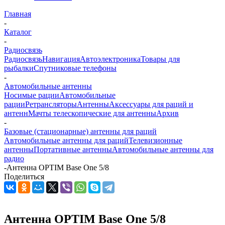
Главная
-
Каталог
-
Радиосвязь
Радиосвязь
Навигация
Автоэлектроника
Товары для
рыбалки
Спутниковые телефоны
-
Автомобильные антенны
Носимые рации
Автомобильные
рации
Ретрансляторы
Антенны
Аксессуары для раций и
антенн
Мачты телескопические для антенны
Архив
-
Базовые (стационарные) антенны для раций
Автомобильные антенны для раций
Телевизионные
антенны
Портативные антенны
Автомобильные антенны для
радио
-
Антенна OPTIM Base One 5/8
Поделиться
Антенна OPTIM Base One 5/8