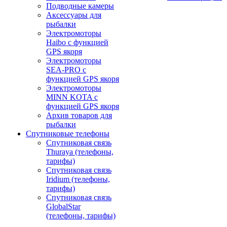
Подводные камеры
Аксессуары для
рыбалки
Электромоторы
Haibo с функцией
GPS якоря
Электромоторы
SEA-PRO с
функцией GPS якоря
Электромоторы
MINN KOTA с
функцией GPS якоря
Архив товаров для
рыбалки
Спутниковые телефоны
Спутниковая связь
Thuraya (телефоны,
тарифы)
Спутниковая связь
Iridium (телефоны,
тарифы)
Спутниковая связь
GlobalStar
(телефоны, тарифы)