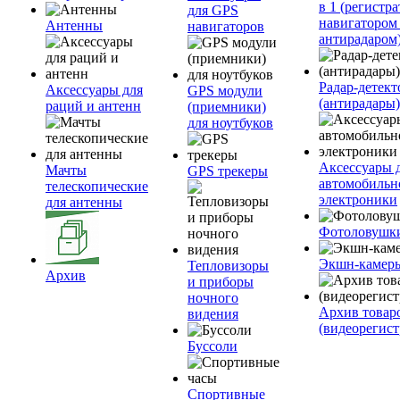
в 1 (регистра
для GPS
навигатором
Антенны
навигаторов
антирадаром
Радар-детек
Аксессуары для
GPS модули
(антирадары)
раций и антенн
(приемники)
для ноутбуков
Аксессуары 
Мачты
GPS трекеры
автомобильн
телескопические
электроники
для антенны
Фотоловушк
Экшн-камер
Тепловизоры
Архив
и приборы
ночного
Архив товар
видения
(видеорегист
Буссоли
Спортивные