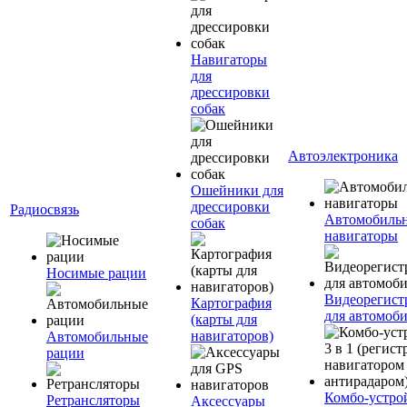
Навигаторы
для
дрессировки
собак
Автоэлектроника
Ошейники для
дрессировки
Радиосвязь
Автомобиль
собак
навигаторы
Носимые рации
Видеорегист
Картография
для автомоб
(карты для
навигаторов)
Автомобильные
рации
Комбо-устро
Ретрансляторы
Аксессуары