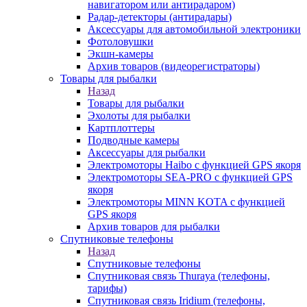
навигатором или антирадаром)
Радар-детекторы (антирадары)
Аксессуары для автомобильной электроники
Фотоловушки
Экшн-камеры
Архив товаров (видеорегистраторы)
Товары для рыбалки
Назад
Товары для рыбалки
Эхолоты для рыбалки
Картплоттеры
Подводные камеры
Аксессуары для рыбалки
Электромоторы Haibo с функцией GPS якоря
Электромоторы SEA-PRO с функцией GPS
якоря
Электромоторы MINN KOTA с функцией
GPS якоря
Архив товаров для рыбалки
Спутниковые телефоны
Назад
Спутниковые телефоны
Спутниковая связь Thuraya (телефоны,
тарифы)
Спутниковая связь Iridium (телефоны,