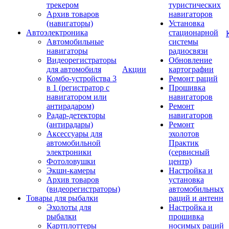
трекером
туристических
Архив товаров
навигаторов
(навигаторы)
Установка
Автоэлектроника
стационарной
Автомобильные
системы
навигаторы
радиосвязи
Видеорегистраторы
Обновление
для автомобиля
Акции
картографии
Комбо-устройства 3
Ремонт раций
в 1 (регистратор с
Прошивка
навигатором или
навигаторов
антирадаром)
Ремонт
Радар-детекторы
навигаторов
(антирадары)
Ремонт
Аксессуары для
эхолотов
автомобильной
Практик
электроники
(сервисный
Фотоловушки
центр)
Экшн-камеры
Настройка и
Архив товаров
установка
(видеорегистраторы)
автомобильных
Товары для рыбалки
раций и антенн
Эхолоты для
Настройка и
рыбалки
прошивка
Картплоттеры
носимых раций