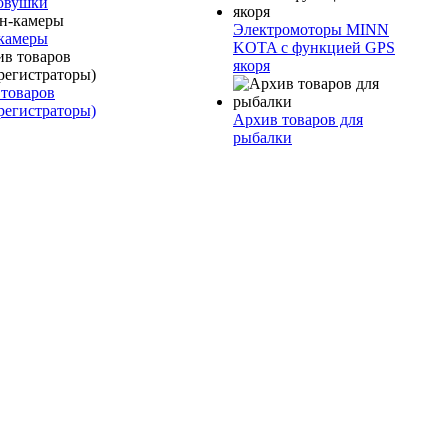
овушки
Электромоторы MINN
камеры
KOTA с функцией GPS
якоря
товаров
регистраторы)
Архив товаров для
рыбалки