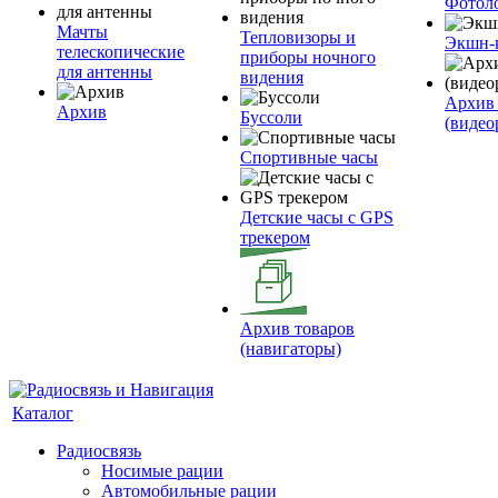
Фотол
Мачты
Тепловизоры и
Экшн-
телескопические
приборы ночного
для антенны
видения
Архив 
Архив
Буссоли
(видео
Спортивные часы
Детские часы с GPS
трекером
Архив товаров
(навигаторы)
Каталог
Радиосвязь
Носимые рации
Автомобильные рации