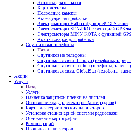
Эхолоты для рыбалки
Картплоттеры
Подводные камеры
Аксессуары для рыбалки
Электромоторы Haibo с функцией GPS якоря
Электромоторы SEA-PRO с функцией GPS як
Электромоторы MINN KOTA с функцией GPS
Архив товаров для рыбалки
Спутниковые телефоны
Назад
Спутниковые телефоны
Спутниковая связь Thuraya (телефоны, тарифы
Спутниковая связь Iridium (телефоны, тарифы)
Спутниковая связь GlobalStar (телефоны, тар
Акции
Услуги
Назад
Услуги
Наклейка защитной пленки на дисплей
Обновление радар-детекторов (антирадаров)
Карты для туристических навигаторов
Установка стационарной системы радиосвязи
Обновление картографии
Ремонт раций
Прошивка навигаторов