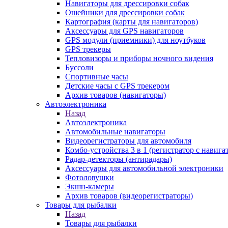
Навигаторы для дрессировки собак
Ошейники для дрессировки собак
Картография (карты для навигаторов)
Аксессуары для GPS навигаторов
GPS модули (приемники) для ноутбуков
GPS трекеры
Тепловизоры и приборы ночного видения
Буссоли
Спортивные часы
Детские часы с GPS трекером
Архив товаров (навигаторы)
Автоэлектроника
Назад
Автоэлектроника
Автомобильные навигаторы
Видеорегистраторы для автомобиля
Комбо-устройства 3 в 1 (регистратор с навиг
Радар-детекторы (антирадары)
Аксессуары для автомобильной электроники
Фотоловушки
Экшн-камеры
Архив товаров (видеорегистраторы)
Товары для рыбалки
Назад
Товары для рыбалки