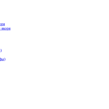
оря
 якоря
)
ифы)