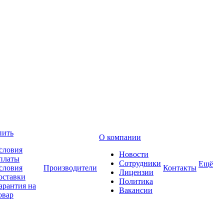
пить
О компании
словия
Новости
платы
Сотрудники
Ещё
словия
Производители
Контакты
Лицензии
оставки
Политика
арантия на
Вакансии
овар