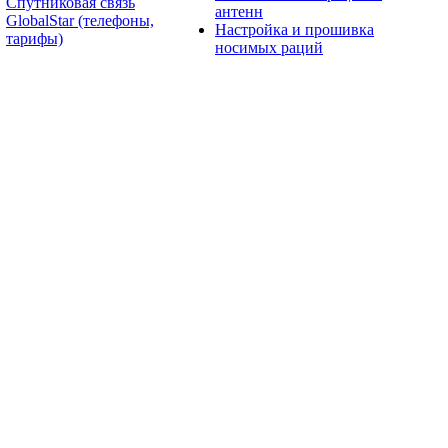
Спутниковая связь
антенн
GlobalStar (телефоны,
Настройка и прошивка
тарифы)
носимых раций