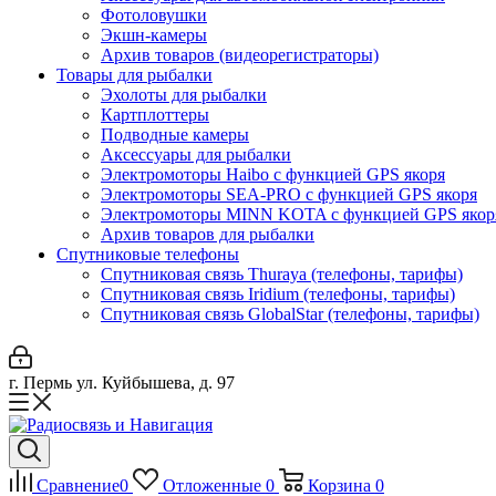
Фотоловушки
Экшн-камеры
Архив товаров (видеорегистраторы)
Товары для рыбалки
Эхолоты для рыбалки
Картплоттеры
Подводные камеры
Аксессуары для рыбалки
Электромоторы Haibo с функцией GPS якоря
Электромоторы SEA-PRO с функцией GPS якоря
Электромоторы MINN KOTA с функцией GPS якор
Архив товаров для рыбалки
Спутниковые телефоны
Спутниковая связь Thuraya (телефоны, тарифы)
Спутниковая связь Iridium (телефоны, тарифы)
Спутниковая связь GlobalStar (телефоны, тарифы)
г. Пермь ул. Куйбышева, д. 97
Сравнение
0
Отложенные
0
Корзина
0