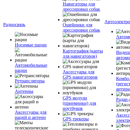
Навигаторы для
дрессировки собак
Автоэлектр
Радиосвязь
Ошейники для
дрессировки собак
Автом
Носимые рации
Картография (карты
Видеор
для навигаторов)
автомо
Автомобильные
рации
Аксессуары для
GPS навигаторов
Комбо-
Ретрансляторы
(регис
антира
Антенны
GPS модули
Радар-
(приемники) для
ноутбуков
Аксессуары для
Аксесс
раций и антенн
GPS трекеры
электр