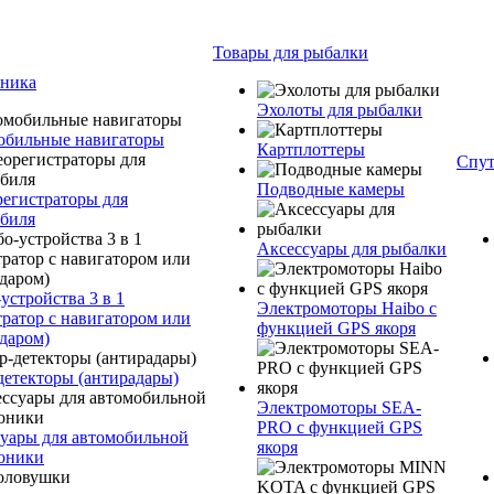
Товары для рыбалки
оника
Эхолоты для рыбалки
обильные навигаторы
Картплоттеры
Спут
Подводные камеры
егистраторы для
биля
Аксессуары для рыбалки
устройства 3 в 1
Электромоторы Haibo с
тратор с навигатором или
функцией GPS якоря
даром)
детекторы (антирадары)
Электромоторы SEA-
PRO с функцией GPS
уары для автомобильной
якоря
оники