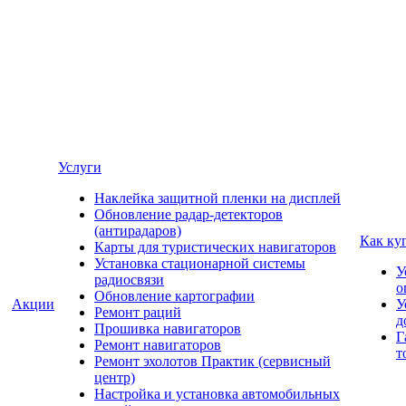
Услуги
Наклейка защитной пленки на дисплей
Обновление радар-детекторов
(антирадаров)
Как ку
Карты для туристических навигаторов
Установка стационарной системы
У
радиосвязи
о
Обновление картографии
Акции
У
Ремонт раций
д
Прошивка навигаторов
Г
Ремонт навигаторов
т
Ремонт эхолотов Практик (сервисный
центр)
Настройка и установка автомобильных