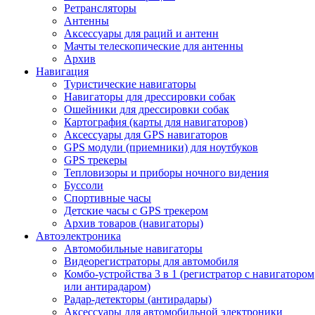
Ретрансляторы
Антенны
Аксессуары для раций и антенн
Мачты телескопические для антенны
Архив
Навигация
Туристические навигаторы
Навигаторы для дрессировки собак
Ошейники для дрессировки собак
Картография (карты для навигаторов)
Аксессуары для GPS навигаторов
GPS модули (приемники) для ноутбуков
GPS трекеры
Тепловизоры и приборы ночного видения
Буссоли
Спортивные часы
Детские часы с GPS трекером
Архив товаров (навигаторы)
Автоэлектроника
Автомобильные навигаторы
Видеорегистраторы для автомобиля
Комбо-устройства 3 в 1 (регистратор с навигатором
или антирадаром)
Радар-детекторы (антирадары)
Аксессуары для автомобильной электроники