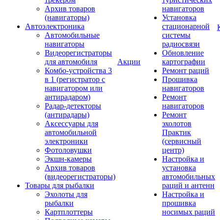
Архив товаров
навигаторов
(навигаторы)
Установка
Автоэлектроника
стационарной
Автомобильные
системы
навигаторы
радиосвязи
Видеорегистраторы
Обновление
для автомобиля
Акции
картографии
Комбо-устройства 3
Ремонт раций
в 1 (регистратор с
Прошивка
навигатором или
навигаторов
антирадаром)
Ремонт
Радар-детекторы
навигаторов
(антирадары)
Ремонт
Аксессуары для
эхолотов
автомобильной
Практик
электроники
(сервисный
Фотоловушки
центр)
Экшн-камеры
Настройка и
Архив товаров
установка
(видеорегистраторы)
автомобильных
Товары для рыбалки
раций и антенн
Эхолоты для
Настройка и
рыбалки
прошивка
Картплоттеры
носимых раций