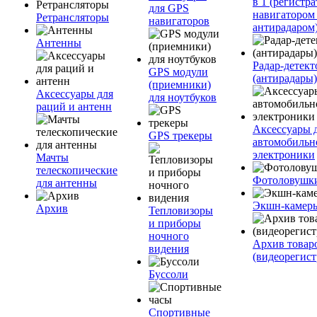
в 1 (регистра
для GPS
навигатором
Ретрансляторы
навигаторов
антирадаром
Антенны
Радар-детек
GPS модули
(антирадары)
(приемники)
Аксессуары для
для ноутбуков
раций и антенн
Аксессуары 
GPS трекеры
автомобильн
электроники
Мачты
телескопические
Фотоловушк
для антенны
Экшн-камер
Архив
Тепловизоры
и приборы
ночного
Архив товар
видения
(видеорегист
Буссоли
Спортивные