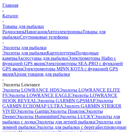
Главная
-
Каталог
-
Товары для рыбалки
Радиосвязь
Навигация
Автоэлектроника
Товары для
рыбалки
Спутниковые телефоны
-
Эхолоты для рыбалки
Эхолоты для рыбалки
Картплоттеры
Подводные
камеры
Аксессуары для рыбалки
Электромоторы Haibo с
функцией GPS якоря
Электромоторы SEA-PRO с функцией
GPS якоря
Электромоторы MINN KOTA с функцией GPS
якоря
Архив товаров для рыбалки
-
Эхолоты Lowrance
Эхолоты LOWRANCE HDS
Эхолоты LOWRANCE ELITE
FS
Эхолоты LOWRANCE EAGLE
Эхолоты LOWRANCE
HOOK REVEAL
Эхолоты GARMIN GPSMAP
Эхолоты
GARMIN ECHOMAP ULTRA
Эхолотs GARMIN STRIKER
VIVID
Эхолоты Garmin
Эхолоты Практик
Эхолоты
Deeper
Эхолоты Humminbird
Эхолоты LUCKY
Эхолоты для
рыбалки с лодки
Эхолоты для летней рыбалки
Эхолоты для
зимней рыбалки
Эхолоты для рыбалки с берега
Беспроводные