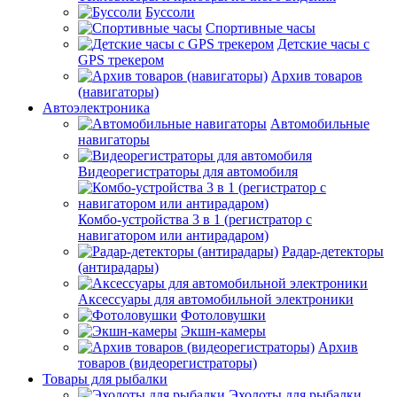
Буссоли
Спортивные часы
Детские часы с
GPS трекером
Архив товаров
(навигаторы)
Автоэлектроника
Автомобильные
навигаторы
Видеорегистраторы для автомобиля
Комбо-устройства 3 в 1 (регистратор с
навигатором или антирадаром)
Радар-детекторы
(антирадары)
Аксессуары для автомобильной электроники
Фотоловушки
Экшн-камеры
Архив
товаров (видеорегистраторы)
Товары для рыбалки
Эхолоты для рыбалки