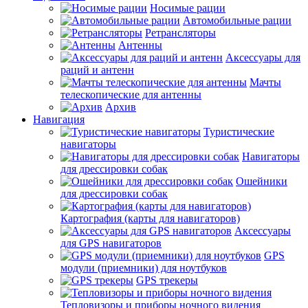
Носимые рации
Автомобильные рации
Ретрансляторы
Антенны
Аксессуары для
раций и антенн
Мачты
телескопические для антенны
Архив
Навигация
Туристические
навигаторы
Навигаторы
для дрессировки собак
Ошейники
для дрессировки собак
Картография (карты для навигаторов)
Аксессуары
для GPS навигаторов
GPS
модули (приемники) для ноутбуков
GPS трекеры
Тепловизоры и приборы ночного видения