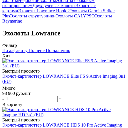
эхолоты
Недорогие эхолоты
Эхолоты с боковым
сканированием
Двухлучевые эхолоты
Эхолоты с
картами
Эхолоты Lowrance Hook 2
Эхолоты Garmin Striker
Plus
Эхолоты структурники
Эхолоты CALYPSO
Эхолоты
Raymarine
Эхолоты Lowrance
Фильтр
По алфавиту
По цене
По наличию
Хит
Быстрый просмотр
Эхолот-картплоттер LOWRANCE Elite FS 9 Active Imaging 3в1
(EU)
Много
98 900
руб.
/шт
-
+
В корзину
Быстрый просмотр
Эхолот-картплоттер LOWRANCE HDS 10 Pro Active Imaging