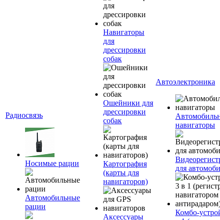
Навигаторы
для
дрессировки
собак
Автоэлектроника
Ошейники для
дрессировки
Радиосвязь
Автомобиль
собак
навигаторы
Видеорегист
Носимые рации
Картография
для автомоб
(карты для
навигаторов)
Автомобильные
рации
Комбо-устро
Аксессуары