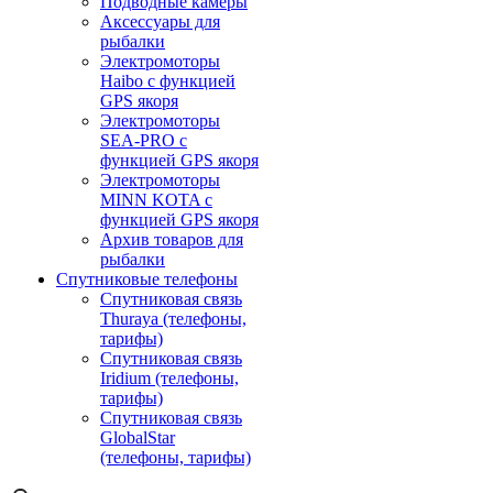
Подводные камеры
Аксессуары для
рыбалки
Электромоторы
Haibo с функцией
GPS якоря
Электромоторы
SEA-PRO с
функцией GPS якоря
Электромоторы
MINN KOTA с
функцией GPS якоря
Архив товаров для
рыбалки
Спутниковые телефоны
Спутниковая связь
Thuraya (телефоны,
тарифы)
Спутниковая связь
Iridium (телефоны,
тарифы)
Спутниковая связь
GlobalStar
(телефоны, тарифы)