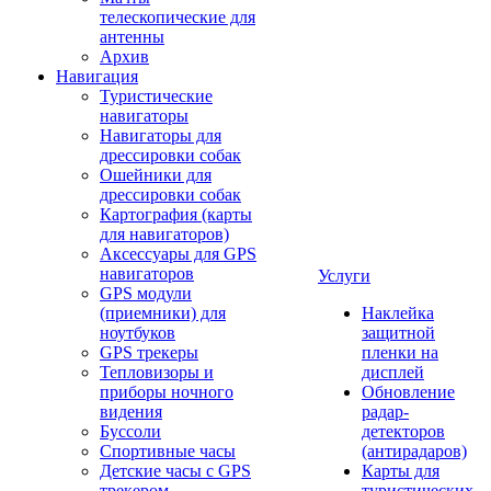
телескопические для
антенны
Архив
Навигация
Туристические
навигаторы
Навигаторы для
дрессировки собак
Ошейники для
дрессировки собак
Картография (карты
для навигаторов)
Аксессуары для GPS
навигаторов
Услуги
GPS модули
(приемники) для
Наклейка
ноутбуков
защитной
GPS трекеры
пленки на
Тепловизоры и
дисплей
приборы ночного
Обновление
видения
радар-
Буссоли
детекторов
Спортивные часы
(антирадаров)
Детские часы с GPS
Карты для
трекером
туристических